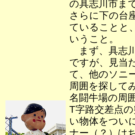
の具志川市ま
さらに下の台
ていることと
いうこと。
まず、具志川
ですが、見当
て、他のソニ
周囲を探して
名闘牛場の周
T字路交差点
い物体をつい
ナー（？）は