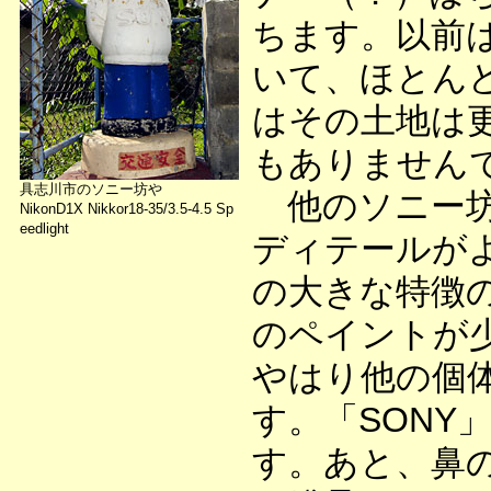
ちます。以前
いて、ほとん
はその土地は
もありません
具志川市のソニー坊や
他のソニー坊
NikonD1X Nikkor18-35/3.5-4.5 Sp
eedlight
ディテールが
の大きな特徴
のペイントが
やはり他の個
す。「SONY
す。あと、鼻