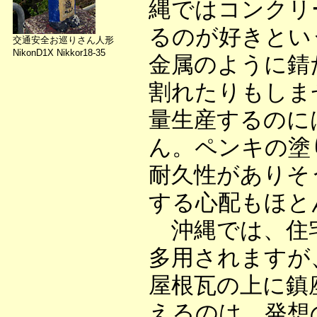
縄ではコンクリ
るのが好きとい
交通安全お巡りさん人形
NikonD1X Nikkor18-35
金属のように錆
割れたりもしま
量生産するのに
ん。ペンキの塗
耐久性がありそ
する心配もほと
沖縄では、住宅
多用されますが
屋根瓦の上に鎮
えるのは、発想