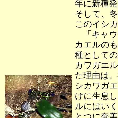
年に新種発
そして、冬
このイシ
「キャウ
カエルのも
種としての
カワガエル
た理由は、
シカワガエ
けに生息し
ルにはいく
とつに奄美