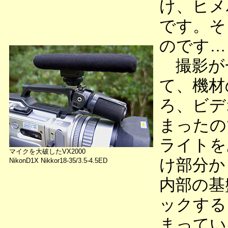
け、ヒメ
です。そ
のです…
撮影が
て、機材
ろ、ビデ
まったの
ライトを
マイクを大破したVX2000
け部分か
NikonD1X Nikkor18-35/3.5-4.5ED
内部の基
ックする
まってい