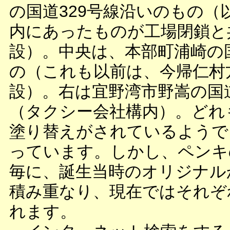
の国道329号線沿いのもの（
内にあったものが工場閉鎖と
設）。中央は、本部町浦崎の国
の（これも以前は、今帰仁村
設）。右は宜野湾市野嵩の国道
（タクシー会社構内）。どれ
塗り替えがされているようで
っています。しかし、ペンキ
毎に、誕生当時のオリジナル
積み重なり、現在ではそれぞ
れます。