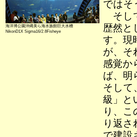
ではそ
そして
歴然と
海洋博公園沖縄美ら海水族館巨大水槽
NikonD1X Sigma16/2.8Fisheye
す。現
が、そ
感覚か
ば、明
そして
級」と
り、こ
り返さ
で建設