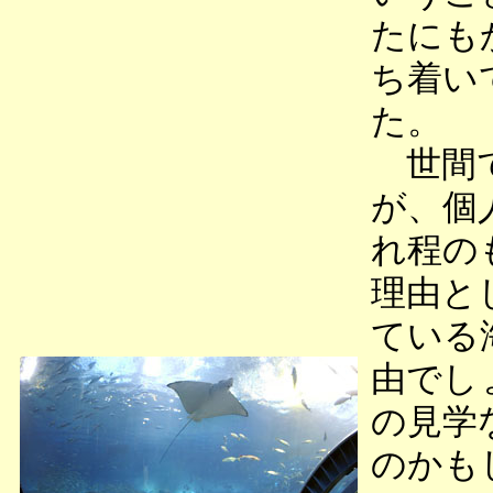
たにも
ち着い
た。
世間で
が、個
れ程の
理由と
ている
由でし
の見学
のかも