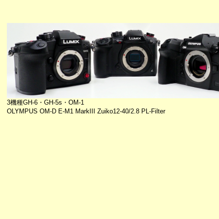
3機種GH-6・GH-5s・OM-1
OLYMPUS OM-D E-M1 MarkIII Zuiko12-40/2.8 PL-Filter