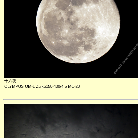
十六夜
OLYMPUS OM-1 Zuiko150-400/4.5 MC-20