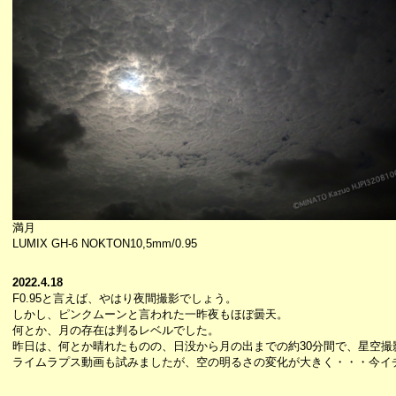
満月
LUMIX GH-6 NOKTON10,5mm/0.95
2022.4.18
F0.95と言えば、やはり夜間撮影でしょう。
しかし、ピンクムーンと言われた一昨夜もほぼ曇天。
何とか、月の存在は判るレベルでした。
昨日は、何とか晴れたものの、日没から月の出までの約30分間で、星空撮
ライムラプス動画も試みましたが、空の明るさの変化が大きく・・・今イ