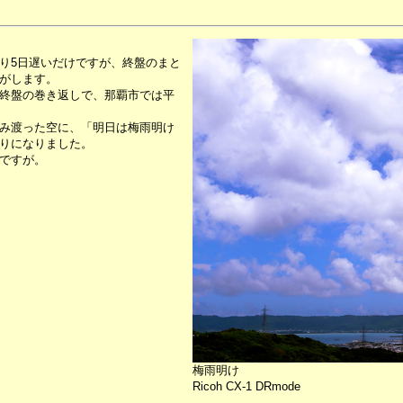
り5日遅いだけですが、終盤のまと
がします。
終盤の巻き返しで、那覇市では平
み渡った空に、「明日は梅雨明け
りになりました。
ですが。
梅雨明け
Ricoh CX-1 DRmode