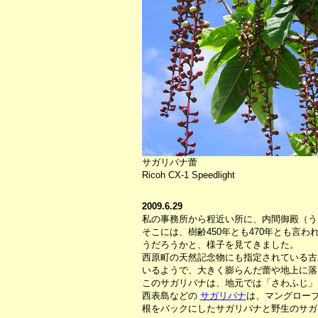
サガリバナ蕾
Ricoh CX-1 Speedlight
2009.6.29
私の事務所から程近い所に、内間御殿（う
そこには、樹齢450年とも470年とも
うだろうかと、様子を見てきました。
西原町の天然記念物にも指定されている古
いるようで、大きく膨らんだ蕾や地上に落
このサガリバナは、地元では「さわふじ」
西表島などの
サガリバナ
は、マングロー
根をバックにしたサガリバナと野生のサガ