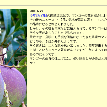
2009.6.27
今年2月23日
の南島漂流記で、マンゴーの花を紹介しま
その後のニュースで、2月の気温が異常に高く、マンゴ
の品薄になると報じられました。
しかし、その後も民家などに植えられているマンゴー
そうな実があちらこちらで見られます。
最近では、店頭にも手頃な価格になったきた県産のマ
どうやら、予想が外れたようです。
そう言えば、こんな話を思い出しました。毎年襲来す
ト減」というニュース報道がありますが、年によっては
あるのだそうです。
マンゴーの生育の仕上げには、強い陽射しが必要だと
か？