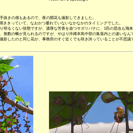
手抜きの感もあるので、夜の開花も撮影してきました。
全に開ききっていて、なおかつ萎れていないなかなかのタイミングでした。
り明るくない状態ですが、濃厚な芳香を放つサガリバナに、1匹の昆虫も飛
、無数の蛾が見られるのですが、やはり沖縄本島中部の集落内との違いなん
撮影したのと同じ花が、事務所のすぐ近くでも咲き誇っていることが不思議