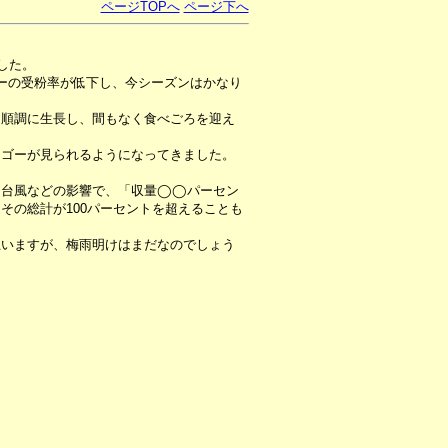
ページTOPへ
ページ下へ
した。
ーの受粉率が低下し、今シーズンはかなり
は順調に生長し、間もなく食べごろを迎え
ンゴーが見られるようになってきました。
る台風などの影響で、「収量◯◯パーセン
その総計が100パーセントを超えることも
思いますが、梅雨明けはまだなのでしょう