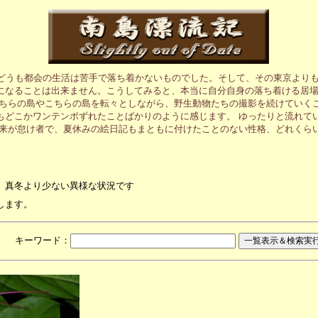
、どうも都会の生活は苦手で落ち着かないものでした。そして、その東京より
になることは出来ません。こうしてみると、本当に自分自身の落ち着ける居
あちらの島やこちらの島を転々としながら、野生動物たちの撮影を続けていく
もどこかワンテンポずれたことばかりのように感じます。 ゆったりと流れて
元来が怠け者で、夏休みの絵日記もまともに付けたことのない性格、どれくら
、真冬より少ない異様な状況です
します。
月 キーワード：