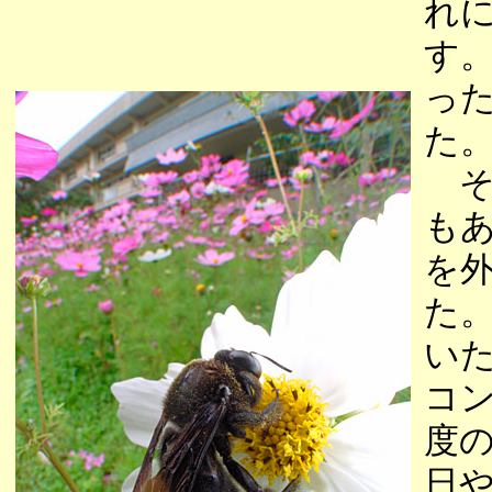
れ
す
っ
た
そ
も
を
た
い
コ
度
日