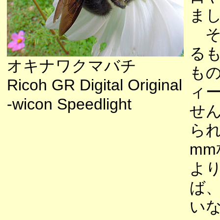
ま
そ
る
オキナワクマバチ
も
Ricoh GR Digital Original
ィ
-wicon Speedlight
せ
られ
mm
よ
ば
い