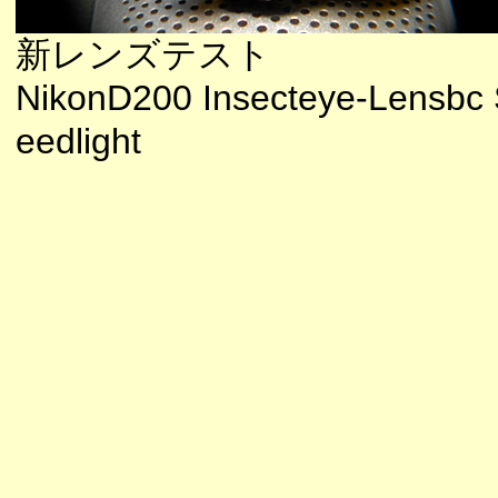
新レンズテスト
NikonD200 Insecteye-Lensbc
eedlight