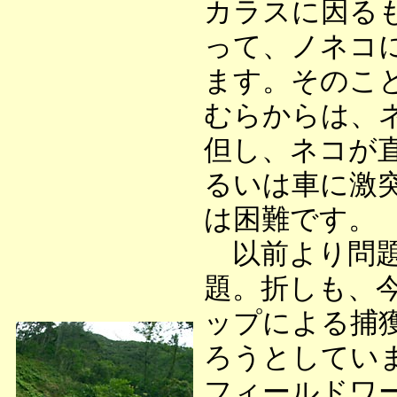
カラスに因る
って、ノネコ
ます。そのこ
むらからは、
但し、ネコが
るいは車に激
は困難です。
以前より問題
題。折しも、
ップによる捕
ろうとしてい
フィールドワ