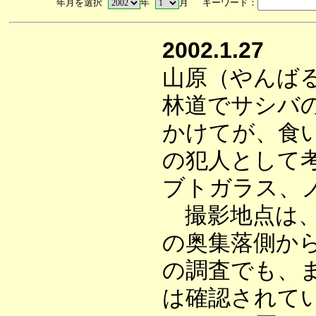
年月を選択
年
月 キーワード：
2002.1.27
山原（やんば
林道でサシバ
かけてが、食
の犯人として
ブトガラス、
撮影地点は、
の奥集落側から
の調査でも、
は確認されて