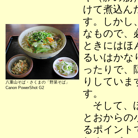
けて煮込ん
す。しかし
なもので、
ときにはほ
るいはかな
ったりで、
りしていま
八重山そば・さくまの「野菜そば」
Canon PowerShot G2
す。
そして、ほ
とおからの
るポイント