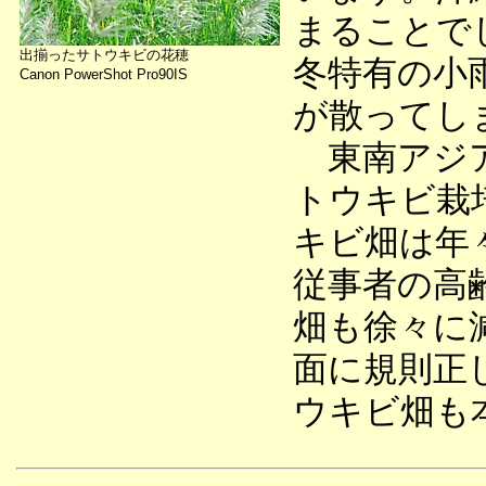
まることで
出揃ったサトウキビの花穂
冬特有の小
Canon PowerShot Pro90IS
が散ってし
東南アジア
トウキビ栽
キビ畑は年
従事者の高
畑も徐々に
面に規則正
ウキビ畑も