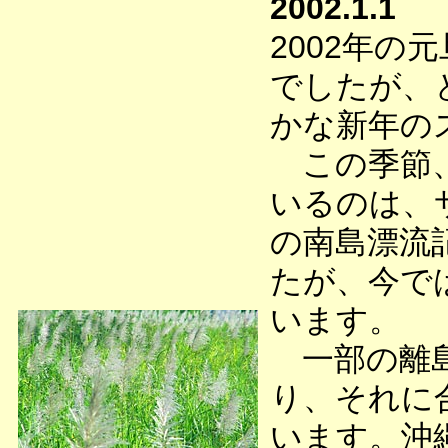
2002.1.1
2002年
でしたが、
かな新年の
この季節、
いるのは、
の南島漂流
たが、今で
います。
一部の離島
り、それに
います。沖