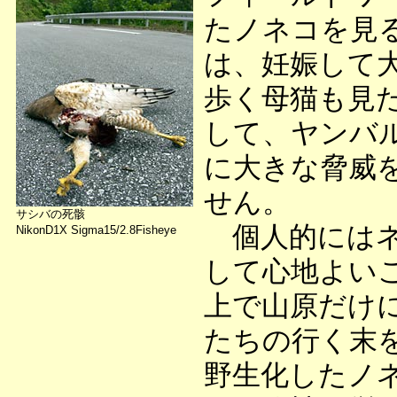
たノネコを見
は、妊娠して
歩く母猫も見
して、ヤンバ
に大きな脅威
せん。
サシバの死骸
個人的にはネ
NikonD1X Sigma15/2.8Fisheye
して心地よい
上で山原だけ
たちの行く末
野生化したノ