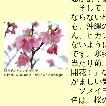
そして、
ならない
も、沖縄
ん。ヒカ
ないよう
です。寒
当たり前
開花！」
咲き始めたカンヒザクラ
NikonD1X Nikkor28-105/3.5-4.5 Speedlight
がましい
ソメイヨ
色は、桜