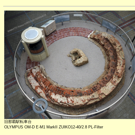
旧那覇駅転車台
OLYMPUS OM-D E-M1 MarkII ZUIKO12-40/2.8 PL-Filter