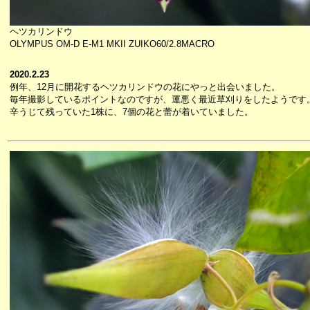
ヘツカリンドウ
OLYMPUS OM-D E-M1 MKII ZUIKO60/2.8MACRO
2020.2.23
例年、12月に開花するヘツカリンドウの花にやっと出会いました。
毎年撮影しているポイントなのですが、運悪く最近草刈りをしたようです
辛うじて残っていた1株に、7個の花と蕾が着いていました。