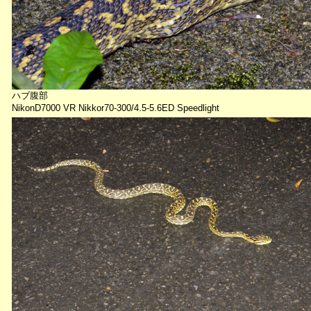
ハブ腹部
NikonD7000 VR Nikkor70-300/4.5-5.6ED Speedlight