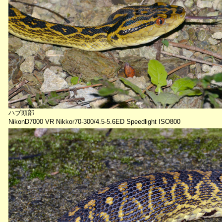
ハブ頭部
NikonD7000 VR Nikkor70-300/4.5-5.6ED Speedlight ISO800