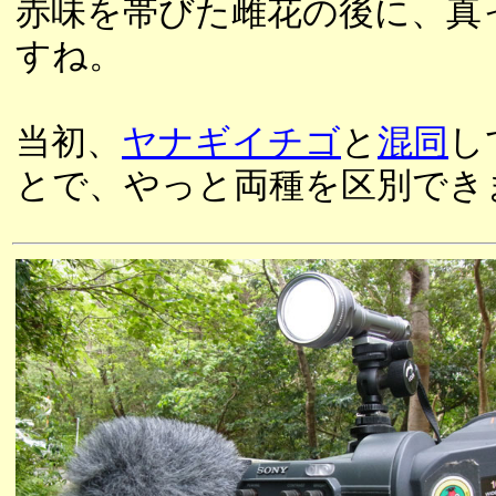
赤味を帯びた雌花の後に、真
すね。
当初、
ヤナギイチゴ
と
混同
し
とで、やっと両種を区別でき