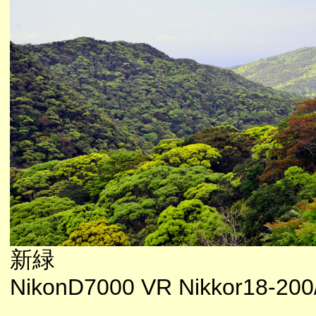
新緑
NikonD7000 VR Nikkor18-200/