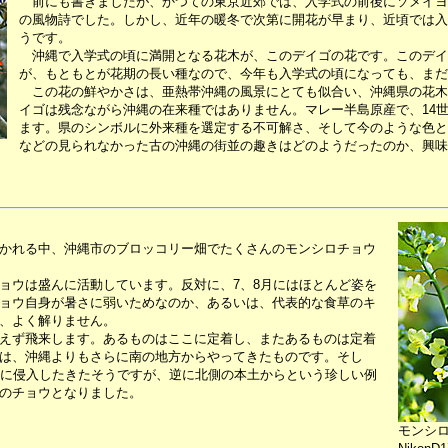
前にも書きましたが、かつての東京近郊では、入学式の前後にソメイヨ
の風物詩でした。しかし、近年の暖冬で次第に開花が早まり、近頃では入
うです。
沖縄で入学式の頃に満開となる花木が、このデイゴの花です。このデイ
が、もともとが花期の長い種なので、今年も入学式の頃になっても、まだ
この花の鮮やかさは、亜熱帯沖縄の風景にとても似合い、沖縄県の花木
イゴは残念ながら沖縄の在来種ではありません。マレー半島原産で、14
ます。県のシンボルに外来種を選定する不可解さ、そして今のような色と
などの見られなかった古の沖縄の街並の趣きはどのようだったのか、興味
かれる中、沖縄市のブロッコリー畑でたくさんのモンシロチョウ
ウは盛んに活動しています。反対に、7、8月にはほとんど姿を
ョウ自身が暑さに弱いためなのか、あるいは、代表的な食草のキ
、よく解りません。
えず飛来します。あるものはここに定着し、またあるものは定着
は、沖縄よりもさらに南の地方からやってきたものです。そし
縄に侵入したきたそうですが、逆に北側の本土からという珍しい例
のチョウとなりました。
モンシ