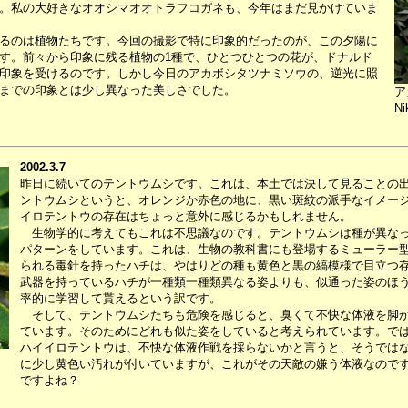
。私の大好きなオオシマオオトラフコガネも、今年はまだ見かけていま
るのは植物たちです。今回の撮影で特に印象的だったのが、この夕陽に
す。前々から印象に残る植物の1種で、ひとつひとつの花が、ドナルド
印象を受けるのです。しかし今日のアカボシタツナミソウの、逆光に照
までの印象とは少し異なった美しさでした。
ア
Ni
2002.3.7
昨日に続いてのテントウムシです。これは、本土では決して見ることの
ントウムシというと、オレンジか赤色の地に、黒い斑紋の派手なイメー
イロテントウの存在はちょっと意外に感じるかもしれません。
生物学的に考えてもこれは不思議なのです。テントウムシは種が異なっ
パターンをしています。これは、生物の教科書にも登場するミューラー
られる毒針を持ったハチは、やはりどの種も黄色と黒の縞模様で目立つ
武器を持っているハチが一種類一種類異なる姿よりも、似通った姿のほ
率的に学習して貰えるという訳です。
そして、テントウムシたちも危険を感じると、臭くて不快な体液を脚か
ています。そのためにどれも似た姿をしていると考えられています。で
ハイイロテントウは、不快な体液作戦を採らないかと言うと、そうでは
に少し黄色い汚れが付いていますが、これがその天敵の嫌う体液なので
ですよね？