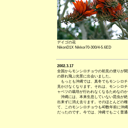
デイゴの花
NikonD1X Nikkor70-300/4-5.6ED
2002.3.17
全国からモンシロチョウの初見の便りが聞
の群れ飛ぶ光景に出会いました。
もっとも沖縄では、真冬でもモンシロチョ
見かけなくなります。それは、モンシロチ
ャベツの栽培が行われなくなるためなのか
沖縄には、本来生息していない昆虫が絶
出来ずに消え去ります。そのほとんどの種
て、このモンシロチョウも40数年前に沖
だったのです。今では、沖縄でもごく普通