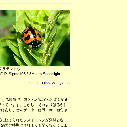
ダラテントウ
nD1X Sigma105/2.8Macro Speedlight
ページTOPへ
ページ下へ
近くなる陽気で、ほとんど葉桜へと姿を変え
残っています。しかし、それよりはるかに
ではありませんが、中には既に赤く色付き
に植えられたソメイヨシノが満開とな
、満開の時期はそれよりも早くなってしま