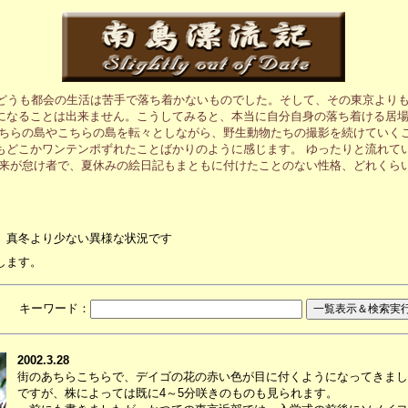
、どうも都会の生活は苦手で落ち着かないものでした。そして、その東京より
になることは出来ません。こうしてみると、本当に自分自身の落ち着ける居
あちらの島やこちらの島を転々としながら、野生動物たちの撮影を続けていく
もどこかワンテンポずれたことばかりのように感じます。 ゆったりと流れて
元来が怠け者で、夏休みの絵日記もまともに付けたことのない性格、どれくら
、真冬より少ない異様な状況です
します。
月 キーワード：
2002.3.28
街のあちらこちらで、デイゴの花の赤い色が目に付くようになってきまし
ですが、株によっては既に4～5分咲きのものも見られます。