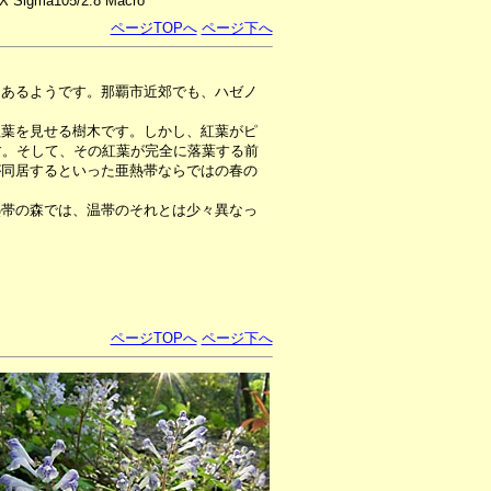
X Sigma105/2.8 Macro
ページTOPへ
ページ下へ
つあるようです。那覇市近郊でも、ハゼノ
葉を見せる樹木です。しかし、紅葉がピ
す。そして、その紅葉が完全に落葉する前
が同居するといった亜熱帯ならではの春の
帯の森では、温帯のそれとは少々異なっ
ページTOPへ
ページ下へ