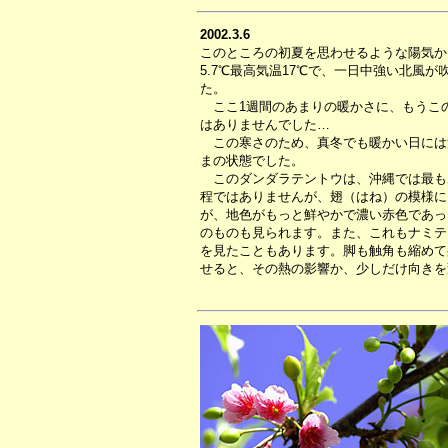
2002.3.6
このところの初夏を思わせるような陽気か
5.7℃最高気温17℃で、一日中強い北風
た。
ここ1週間のあまりの暖かさに、もうこ
はありませんでした…
この寒さのため、真冬でも暖かい日には
まの状態でした。
このダンダラテントウは、沖縄では最も
程ではありませんが、翅（はね）の模様に
が、地色がもっと鮮やかで濃い赤色であっ
のものも見られます。また、これもナミテ
を見たこともあります。脚も触角も縮めて
せると、その熱の影響か、少しだけ向きを