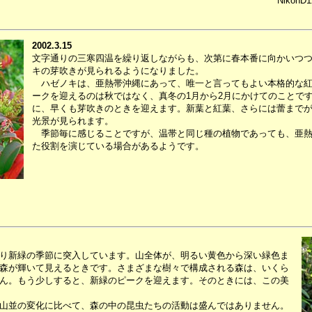
NikonD1
2002.3.15
文字通りの三寒四温を繰り返しながらも、次第に春本番に向かいつ
キの芽吹きが見られるようになりました。
ハゼノキは、亜熱帯沖縄にあって、唯一と言ってもよい本格的な紅
ークを迎えるのは秋ではなく、真冬の1月から2月にかけてのことで
に、早くも芽吹きのときを迎えます。新葉と紅葉、さらには蕾まで
光景が見られます。
季節毎に感じることですが、温帯と同じ種の植物であっても、亜熱
た役割を演じている場合があるようです。
り新緑の季節に突入しています。山全体が、明るい黄色から深い緑色ま
森が輝いて見えるときです。さまざまな樹々で構成される森は、いくら
ん。もう少しすると、新緑のピークを迎えます。そのときには、この美
山並の変化に比べて、森の中の昆虫たちの活動は盛んではありません。