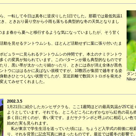
ら、一転して今日は真冬に逆戻りした1日でした。那覇では最低気温1
が吹き、ときおり曇り空から小雨も落ちる典型的な冬の天気となりまし
のまま春から夏へと移行するような気になっていましたが、そう甘く
活動を見せるテントウムシも、ほとんど活動せずに葉に張り付いたま
ポピュラーに見られるテントウムシの仲間です。本土のナミテントウ
多くの変異が知られています。このパターンが最も典型的なものです
たり、黒い帯が太かったり細かったり、ときには赤が消え全体が黒色
ントウにははるかに及ばない規模ですが、10数匹が集団で越冬する姿
ダン
身動きひとつしない状態でしたが、至近距離で数回ストロボを発光さ
Niko
変えてみせてくれました。
2002.3.5
1月21日に紹介したカンヒザクラも、ここ1週間ほどの最高気温が25℃
ようとしています。それでも、ところどころにわずかながら紅色の花も
多く目に付くのが、青い実です。まだサクランボと呼ぶのに相応しい色
始めた実も見られます。
私が東京で学生生活を送っていた頃には、ちょうど入学式の前後に校庭
り、それを背景に記念写真に納まったものです。最近では暖冬の影響で