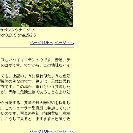
カボシタツナミソウ
konD1X Sigma15/2.8
ページTOPへ
ページ下へ
出来ないハイイロテントウです。普通、テ
ジのはずです。ですから、この地味なハイ
ても、上記のように概ね似たような色彩
型擬態の例なのです。例えば、天敵に恐れ
存在です。この場合、毒針という共通した
うが、天敵に危険生物であることをより効
ら分泌する、共通の対天敵戦術を採用し
は、このミューラー型擬態に参加してない
ないのです。写真の胸部（前胸背板）右端
す。こうして見ると、ますます不思議な色
ページTOPへ
ページ下へ