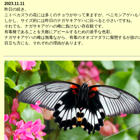
2023.11.11
昨日の続き。
ニトベカズラの花には多くのチョウがやって来ますが、ベニモンアゲハも
しかし、サイズ的には昨日のナガサキアゲハに比べると小さいですね。
それでも、ナガサキアゲハの雌に負けない存在観です。
有毒種であることを天敵にアピールするための派手な色彩。
ナガサキアゲハの雌は無毒ながら、有毒のオオゴマダラに擬態するが故の
目立ち方にも、それぞれの理由があります。