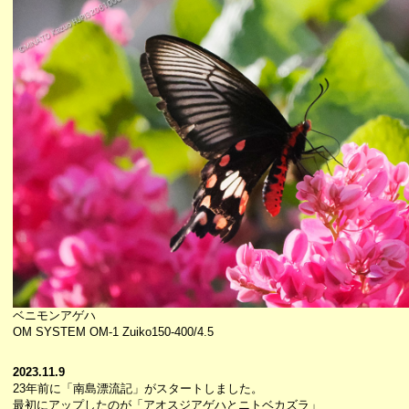
ベニモンアゲハ
OM SYSTEM OM-1 Zuiko150-400/4.5
2023.11.9
23年前に「南島漂流記」がスタートしました。
最初にアップしたのが「アオスジアゲハとニトベカズラ」