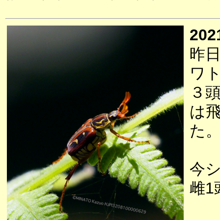
202
昨
ワ
３
は
た
今
雌1