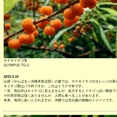
ヤナギイチゴ実
OLYMPUS TG-3
2015.5.10
山原（やんばる＝沖縄本島北部）の森では、ヤナギイチゴのオレンジの実
キイチゴ類はバラ科ですが。これはイラクサ科です。
一見、色以外はキイチゴに見えませんが、拡大するとイチゴっぽい構造で
それ程甘味は強くありませんが、人間も食べることがあります。
本来、海岸に多いとされますが、沖縄では充分森の植物のイメージです。