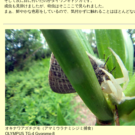
そして次に目に付いたのがタイワンキドクガです。
成虫も見掛けましたが、幼虫はそこここで見られました。
まぁ、鮮やかな色彩をしているので、気付かずに触れることはほとんどな
オキナワアズチグモ（アマミウラナミシジミ捕食）
OLYMPUS TG-4 Gyorome-8