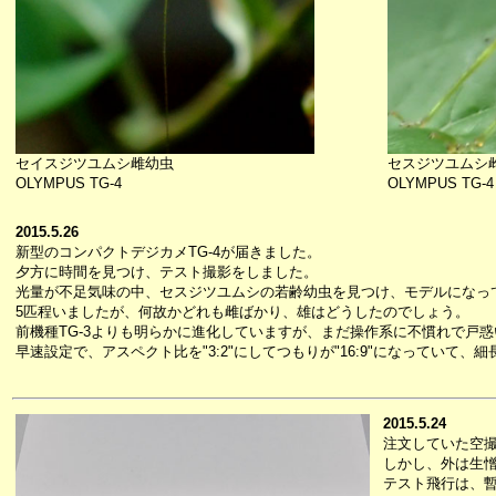
セイスジツユムシ雌幼虫
セスジツユムシ
OLYMPUS TG-4
OLYMPUS TG-4
2015.5.26
新型のコンパクトデジカメTG-4が届きました。
夕方に時間を見つけ、テスト撮影をしました。
光量が不足気味の中、セスジツユムシの若齢幼虫を見つけ、モデルになっ
5匹程いましたが、何故かどれも雌ばかり、雄はどうしたのでしょう。
前機種TG-3よりも明らかに進化していますが、まだ操作系に不慣れで戸
早速設定で、アスペクト比を"3:2"にしてつもりが"16:9"になっていて
2015.5.24
注文していた空
しかし、外は生
テスト飛行は、