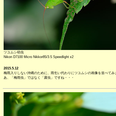
ツユムシ幼虫
Nikon D7100 Micro Nikkor85/3.5 Speedlight x2
2015.5.12
梅雨入りしない沖縄のために、雨乞い代わりにツユムシの画像を並べてみ
あ、「梅雨虫」ではなく「露虫」ですね・・・