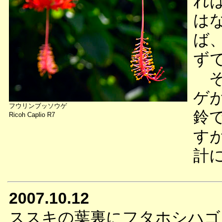
れ
は
ば
ず
そ
ゲ
フウリンブッソウゲ
鈴
Ricoh Caplio R7
す
計
2007.10.12
ススキの葉裏にフタホシハゴ