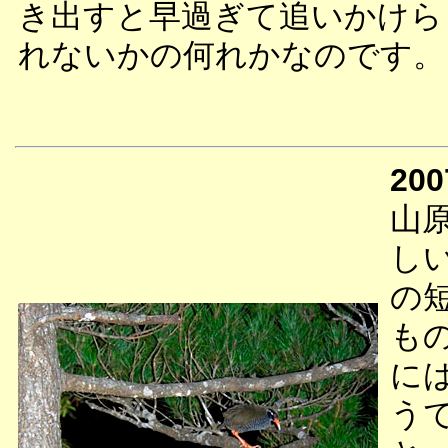
き出すと早過ぎて追いかけら
れないかの何れかなのです。
200
山
し
の
も
に
う