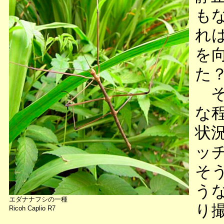
も
れ
を
た
そ
な
状
ッ
そ
う
エダナナフシの一種
り
Ricoh Caplio R7