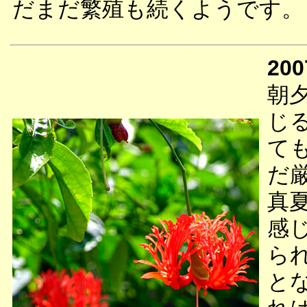
だまだ繁殖も続くようです。
200
朝
じ
て
だ
真
感
ら
と