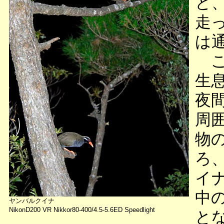
と
走
は
こ
生
夜
周
物
ろ
イ
中
ヤンバルクイナ
NikonD200 VR Nikkor80-400/4.5-5.6ED Speedlight
と