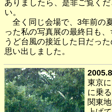
ありましたら、是非ご覧くだ
い。
全く同じ会場で、3年前の
った私の写真展の最終日も、
うど台風の接近した日だった
思い出しました。
2005.8
東京に
に乗る
関東地
上げて