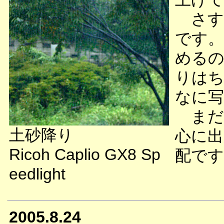
さす
です。
めるの
りはち
なに写
まだ
土砂降り
心に出
Ricoh Caplio GX8 Sp
配です
eedlight
2005.8.24