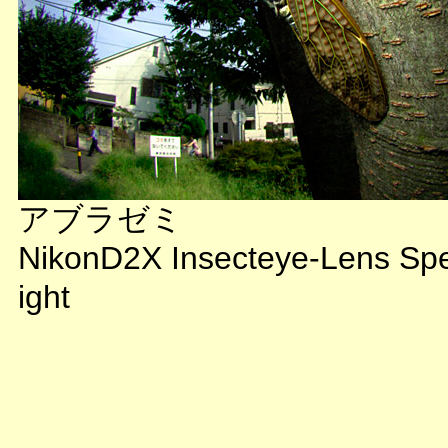
アブラゼミ
NikonD2X Insecteye-Lens Sp
ight