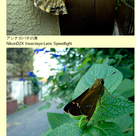
アシナガバチの巣
NikonD2X Insecteye-Lens Speedlight