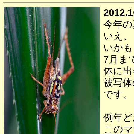
2012.1
今年の
いえ、
いかも
7月ま
体に出
被写体
です。
例年ど
このマ