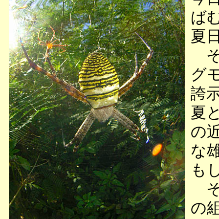
ば
夏
そ
グ
誇
夏
の
な
も
そ
の