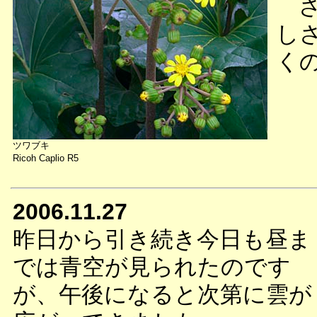
さ
し
く
ツワブキ
Ricoh Caplio R5
2006.11.27
昨日から引き続き今日も昼ま
では青空が見られたのです
が、午後になると次第に雲が