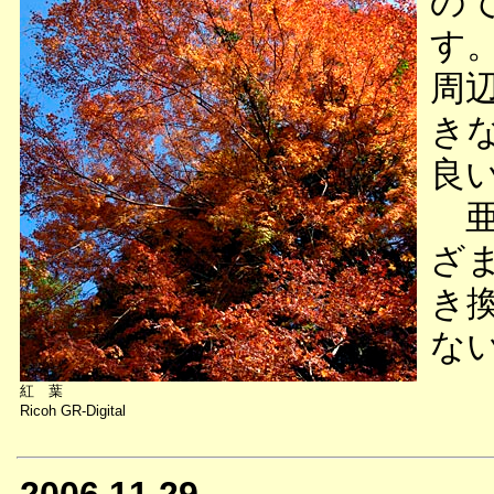
の
す
周
き
良
亜
ざ
き
な
紅 葉
Ricoh GR-Digital