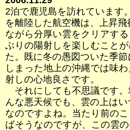
2006.11.29
2泊で鹿児島を訪れています
を離陸した航空機は、上昇飛
ながら分厚い雲をクリアする
ぶりの陽射しを楽しむことが
た。既に冬の愚図ついた季節
しまった地上の沖縄では味わ
射しの心地良さです。
それにしても不思議です。
んな悪天候でも、雲の上はい
なのですよね。当たり前のこ
ばそうなのですが、この雲の