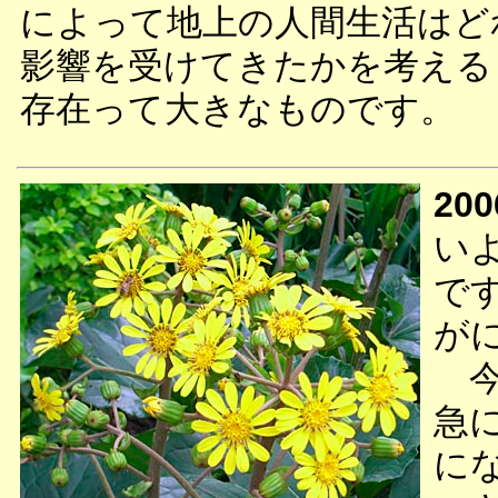
によって地上の人間生活はど
影響を受けてきたかを考える
存在って大きなものです。
200
い
で
が
今
急
に