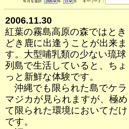
年月を選択
年
月 キーワード：
2006.11.30
紅葉の霧島高原の森ではとき
どき鹿に出逢うことが出来ま
す。大型哺乳類の少ない琉球
列島で生活していると、ちょ
っと新鮮な体験です。
沖縄でも限られた島でケラ
マジカが見られますが、極め
て限られた環境においてだけ
です。