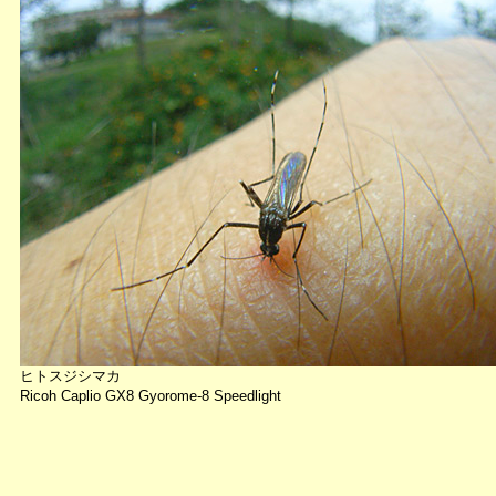
ヒトスジシマカ
Ricoh Caplio GX8 Gyorome-8 Speedlight