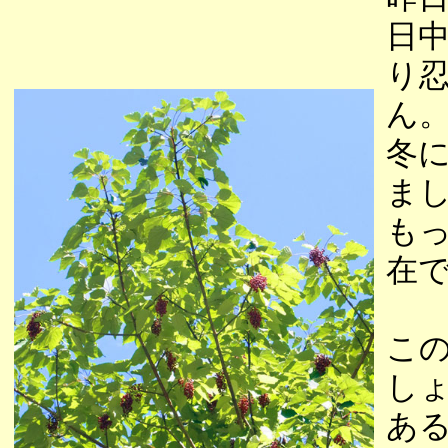
日
り
ん
冬
ま
も
在
こ
し
あ