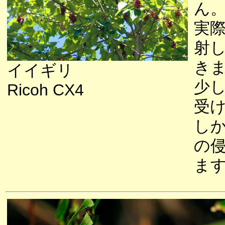
ん
実
射
き
イイギリ
少
Ricoh CX4
受
し
の
ま