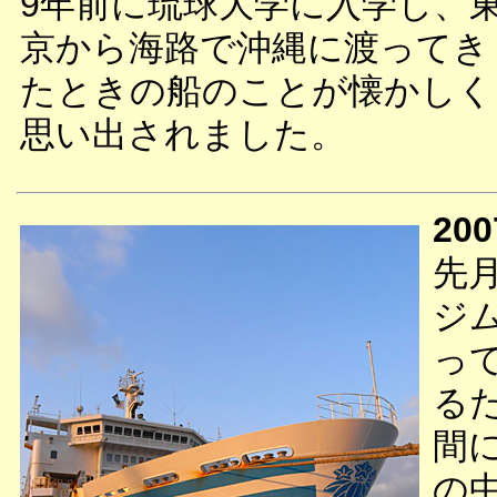
9年前に琉球大学に入学し、
京から海路で沖縄に渡ってき
たときの船のことが懐かしく
思い出されました。
200
先
ジ
っ
る
間
の