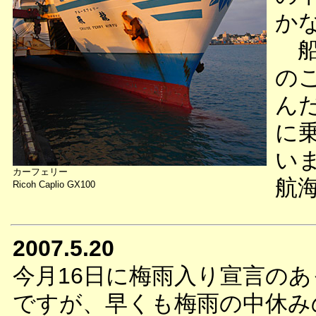
か
船
の
ん
に
い
カーフェリー
航
Ricoh Caplio GX100
2007.5.20
今月16日に梅雨入り宣言の
ですが、早くも梅雨の中休み