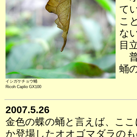
て
こ
な
目
普
蛹
イシガケチョウ蛹
Ricoh Caplio GX100
2007.5.26
金色の蝶の蛹と言えば、ここ
か登場したオオゴマダラのも