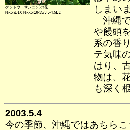
しまい
ゲットウ（サンニン)の花
NikonD1X Nikkor18-35/3.5-4.5ED
沖縄で
や饅頭
系の香
テ気味
はり、
物は、
も深く
2003.5.4
今の季節、沖縄ではあちらこ