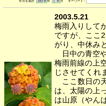
年月を選択
年
月 キーワード：
2003.5.21
梅雨入りして
ですが、ここ
がり、中休み
日中の青空や
梅雨前線の上
じさせてくれ
ここ数日の天
は、太陽の上
は山原（やん