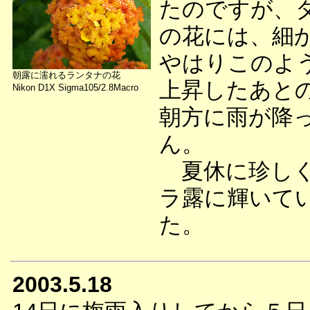
たのですが、
の花には、細
やはりこのよ
朝露に濡れるランタナの花
上昇したあと
Nikon D1X Sigma105/2.8Macro
朝方に雨が降
ん。
夏休に珍しく
ラ露に輝いて
た。
2003.5.18