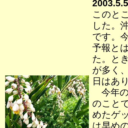
2003.5.
このと
した。
です。
予報と
た。と
が多く
日はあ
今年の
のこと
めたゲ
は早め