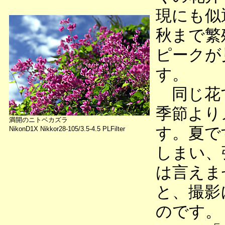
現にも似
秋まで繁
ピークが
す。
同じ花で
季節より
満開のニトベカズラ
す。夏で
NikonD1X Nikkor28-105/3.5-4.5 PLFilter
しまい、
は言えま
と、撮影
のです。