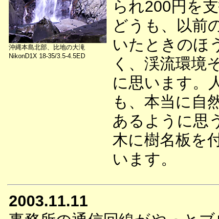
られ200円を
どうも、以前
いたときのほ
沖縄本島北部、比地の大滝
NikonD1X 18-35/3.5-4.5ED
く、渓流環境
に思います。
も、本当に自
あるように思
木に樹名板を
います。
2003.11.11