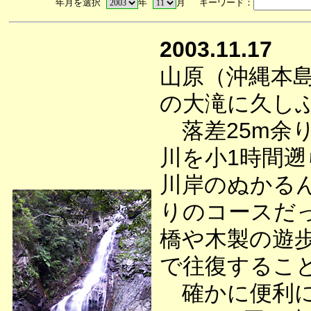
年月を選択
年
月 キーワード：
2003.11.17
山原（沖縄本
の大滝に久し
落差25m余
川を小1時間
川岸のぬかる
りのコースだ
橋や木製の遊
で往復するこ
確かに便利に