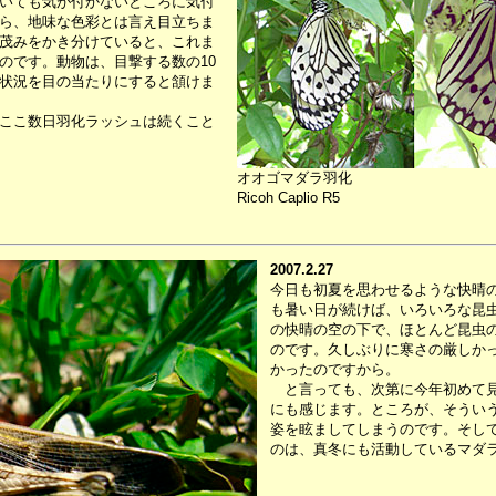
いても気が付かないところに気付
ら、地味な色彩とは言え目立ちま
茂みをかき分けていると、これま
のです。動物は、目撃する数の10
状況を目の当たりにすると頷けま
ここ数日羽化ラッシュは続くこと
オオゴマダラ羽化
Ricoh Caplio R5
2007.2.27
今日も初夏を思わせるような快晴
も暑い日が続けば、いろいろな昆
の快晴の空の下で、ほとんど昆虫
のです。久しぶりに寒さの厳しか
かったのですから。
と言っても、次第に今年初めて見
にも感じます。ところが、そうい
姿を眩ましてしまうのです。そし
のは、真冬にも活動しているマダ