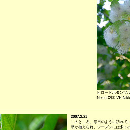
ビロードボタンヅ
NikonD200 VR Nikko
2007.2.23
このところ、毎日のように訪れて
草が植えられ、シーズンには多く