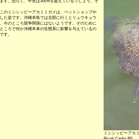
ます。恐らく、甲長は30cmを超えているでしょう。そ
このミシシッピーアカミミガメは、ペットショップや
した姿です。沖縄本島では北部に行くとリュウキュウ
、今のところ競争関係にはないようです。そのために
ところで何か沖縄本来の生態系に影響を与えているの
です。
ミシシッピーアカ
Ricoh Caplio R5