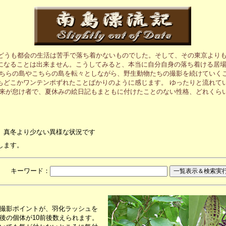
、どうも都会の生活は苦手で落ち着かないものでした。そして、その東京より
になることは出来ません。こうしてみると、本当に自分自身の落ち着ける居
あちらの島やこちらの島を転々としながら、野生動物たちの撮影を続けていく
もどこかワンテンポずれたことばかりのように感じます。 ゆったりと流れて
元来が怠け者で、夏休みの絵日記もまともに付けたことのない性格、どれくら
、真冬より少ない異様な状況です
します。
月 キーワード：
撮影ポイントが、羽化ラッシュを
後の個体が10前後数えられます。