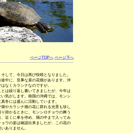
ページTOPへ
ページ下へ
。そして、今日は再び快晴となりました。
の途中に、見事な菜の花畑があります。沖
ではなくカラシナなのですが。
とは繰り返し書いてきましたが、今年は
ない気がします。南国の沖縄では、モンシ
に真冬には盛んに活動しています。
畑やカラシナ畑の花に群れる光景も珍し
通り掛かるときに、モンシロチョウの舞う
は、近くに車を停め、畑の中まで入ってみ
チョウの姿は確認出来ましたが、この花の
違いありません。