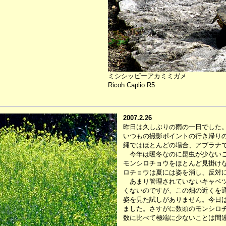
ミシシッピーアカミミガメ
Ricoh Caplio R5
2007.2.26
昨日は久しぶりの雨の一日でした
いつもの撮影ポイントの行き帰り
縄ではほとんどの場合、アブラナ
今年は暖冬なのに昆虫が少ないこ
モンシロチョウをほとんど見掛け
ロチョウは夏には姿を消し、反対
あまり管理されていないキャベツ
くないのですが、この畑の近くを
姿を見た試しがありません。今日
ました。さすがに数頭のモンシロ
数に比べて極端に少ないことは間