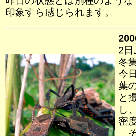
昨日の状態とは別種のような
印象すら感じられます。
200
2
冬
今日
葉
と
し
密
そ