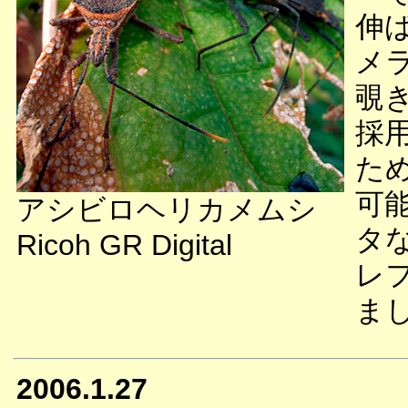
伸
メ
覗
採
た
可
アシビロヘリカメムシ
タ
Ricoh GR Digital
レ
ま
2006.1.27