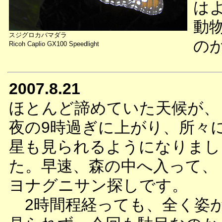
は
動
スジグロカバマダラ
の
Ricoh Caplio GX100 Speedlight
2007.8.21
ほとんど諦めていた天候が、
夜の9時過ぎに上がり、所々
星も見られるようになりまし
た。早速、森の中へ入って、
ヨナグニサン探しです。
2時間程経っても、全く姿