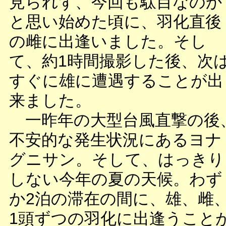
見られず、今回も駄目なのか
と思い始めた頃に、羽化直後
の雌に出逢いました。そし
て、約1時間撮影した後、次
すぐに雄に遭遇することが出
来ました。
一昨年の大型台風直撃の後
不安的な発生状況にあるヨナ
グニサン。そして、はっきり
しない今年の夏の天候。わず
か2泊の滞在の間に、雄、雌
1頭ずつの羽化に出逢うこと