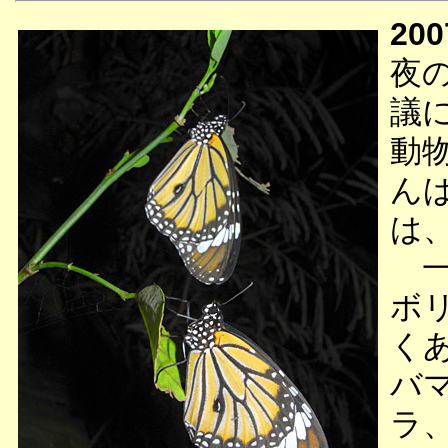
200
夜
議
動
ん
は
一
ボ
く
バ
ラ