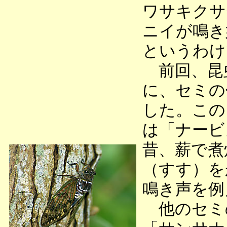
ワサキクサ
ニイが鳴き
というわけ
前回、昆
に、セミの
した。この
は「ナービ
昔、薪で煮
（すす）を
鳴き声を例
他のセミ