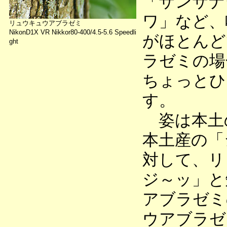
「サンサナ
ワ」など、
リュウキュウアブラゼミ
NikonD1X VR Nikkor80-400/4.5-5.6 Speedli
がほとんど
ght
ラゼミの場
ちょっとひ
す。
姿は本土
本土産の「
対して、リ
ジ～ッ」と
アブラゼミ
ウアブラゼ