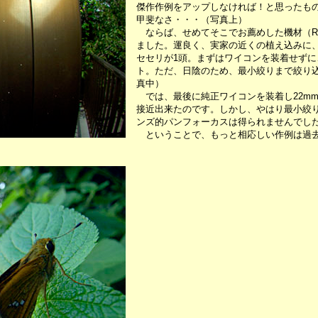
傑作作例をアップしなければ！と思ったも
甲斐なさ・・・（写真上）
ならば、せめてそこでお薦めした機材（Rico
ました。運良く、実家の近くの植え込みに
セセリが1頭。まずはワイコンを装着せずに
ト。ただ、日陰のため、最小絞りまで絞り
真中）
では、最後に純正ワイコンを装着し22m
接近出来たのです。しかし、やはり最小絞
ンズ的パンフォーカスは得られませんでし
ということで、もっと相応しい作例は過去