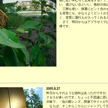
面に近い草むらで交尾をするアブ
い、逃げない点といい、格好の虫
三脚も使い、慎重にピント合わせ
も背景にも、かなりよくピントが
く、背景に通行人が入ってくれる
さて、明日からはアブラゼミでは
帰です。
2005.8.27
昨日からそのような傾向はあったのですが
クセスが多いのです。ちょっと不思議に思
示板で、「虫の眼レンズ」関連でサイトが
ならば、そこからこちらにジャンプして頂