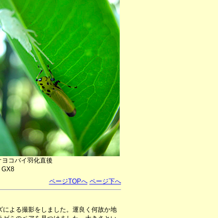
オヨコバイ羽化直後
o GX8
ページTOPへ
ページ下へ
ズによる撮影をしました。運良く何故か地