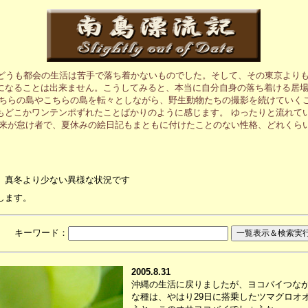
、どうも都会の生活は苦手で落ち着かないものでした。そして、その東京より
になることは出来ません。こうしてみると、本当に自分自身の落ち着ける居
あちらの島やこちらの島を転々としながら、野生動物たちの撮影を続けていく
もどこかワンテンポずれたことばかりのように感じます。 ゆったりと流れて
元来が怠け者で、夏休みの絵日記もまともに付けたことのない性格、どれくら
、真冬より少ない異様な状況です
します。
月 キーワード：
2005.8.31
沖縄の生活に戻りましたが、ヨコバイつな
な種は、やはり29日に搭乗したツマグロオ