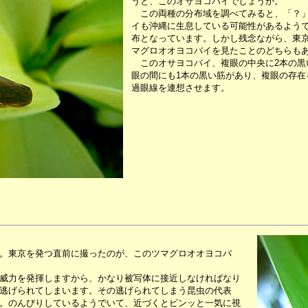
うと、このオサヨコバイでしょうか。
この両種の分布域を調べてみると、「？」
イも沖縄に生息している可能性があるよう
布となっています。しかし残念ながら、東
マグロオオヨコバイを見たことのどちらも
このオサヨコバイ、複眼の中央に2本の黒
眼の間にも1本の黒い筋があり、複眼の存在
過眼線を連想させます。
。東京を発つ直前に撮ったのが、このツマグロオオヨコバ
威力を発揮しますから、かなり被写体に接近しなければなり
逃げられてしまいます。その逃げられてしまう昆虫の代表
。のんびりしているようでいて、近づくとピンッと一気に視