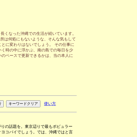
も長くなった沖縄での生活が続いています。
場所は何処にもないような、そんな気もして
ことに変わりはないでしょう。 その仕事に
いく時の中に浮かぶ、南の島での毎日を少
いのペースで更新できるかは、当の本人に
使い方
がりの話題を。東京辺りで最もポピュラー
オヨコバイでしょう。では、沖縄ではと言