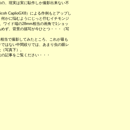
のの、現実は実に駄作しか撮影出来ない不
h CaplioGX8）による作例もとアップし
、何かに悩むようにじっと佇むイチモンジ
、ワイド端の28mm相当の画角で1ショッ
込めず、背景の描写が今ひとつ・・・（写
m相当で撮影してみたところ、これが最も
りではない中間絞りでは、あまり虫の眼レ
た（写真下）。
の記事をご覧ください・・・