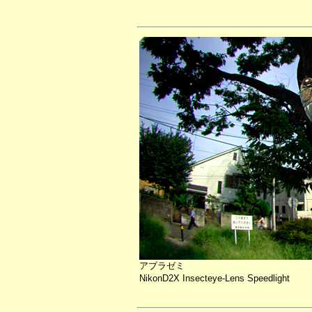
アブラゼミ
NikonD2X Insecteye-Lens Speedlight