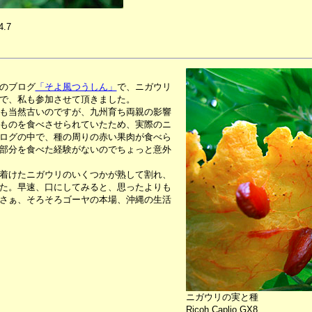
4.7
のブログ
「そよ風つうしん」
で、ニガウリ
で、私も参加させて頂きました。
も当然古いのですが、九州育ち両親の影響
ものを食べさせられていたため、実際のニ
ログの中で、種の周りの赤い果肉が食べら
部分を食べた経験がないのでちょっと意外
着けたニガウリのいくつかが熟して割れ、
た。早速、口にしてみると、思ったよりも
さぁ、そろそろゴーヤの本場、沖縄の生活
ニガウリの実と種
Ricoh Caplio GX8