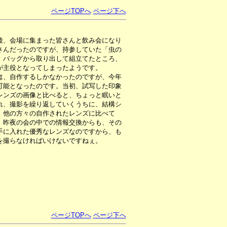
ページTOPへ
ページ下へ
後、会場に集まった皆さんと飲み会になり
さんだったのですが、持参していた「虫の
、バッグから取り出して組立てたところ、
が主役となってしまったようです。
、自作するしかなかったのですが、今年
可能となったのです。当初、試写した印象
レンズの画像と比べると、ちょっと眠いと
れ、撮影を繰り返していくうちに、結構シ
。他の方々の自作されたレンズに比べて
。昨夜の会の中での情報交換からも、その
手に入れた優秀なレンズなのですから、も
を撮らなければいけないですねぇ。
ページTOPへ
ページ下へ