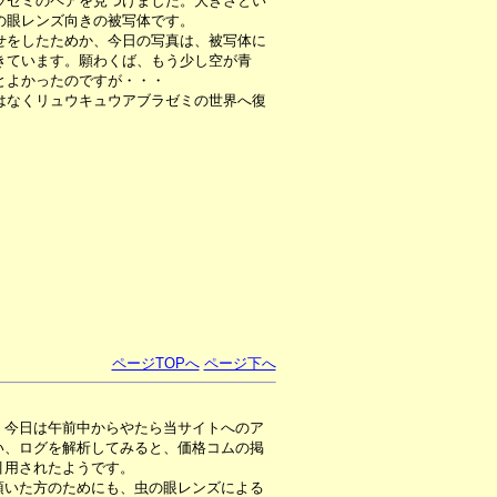
ラゼミのペアを見つけました。大きさとい
の眼レンズ向きの被写体です。
をしたためか、今日の写真は、被写体に
きています。願わくば、もう少し空が青
とよかったのですが・・・
なくリュウキュウアブラゼミの世界へ復
ページTOPへ
ページ下へ
、今日は午前中からやたら当サイトへのア
い、ログを解析してみると、価格コムの掲
引用されたようです。
いた方のためにも、虫の眼レンズによる