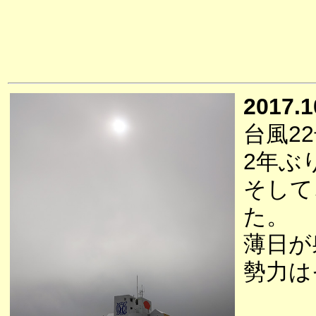
2017.1
台風2
2年ぶ
そして
た。
薄日が
勢力は