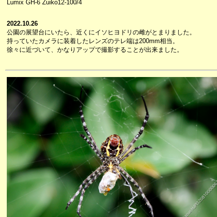
Lumix GH-6 Zuiko12-100/4
2022.10.26
公園の展望台にいたら、近くにイソヒヨドリの雌がとまりました。
持っていたカメラに装着したレンズのテレ端は200mm相当。
徐々に近づいて、かなりアップで撮影することが出来ました。