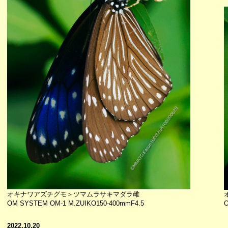
オキナワアズチグモ＞ツマムラサキマダラ雌
OM SYSTEM OM-1 M.ZUIKO150-400mmF4.5
O
2022.10.20