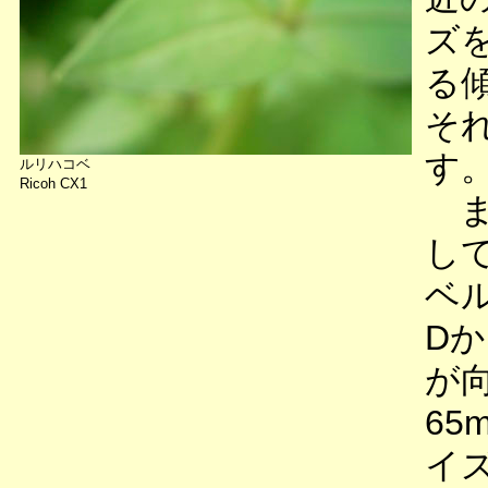
ズ
る
そ
す
ルリハコベ
Ricoh CX1
ま
し
ベ
D
が
65
イ