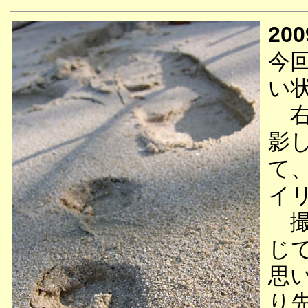
200
今
い
右
影
て
イ
撮
じ
思
り