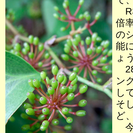
R
倍
の
能
ょ
2
ン
し
そ
ど
今