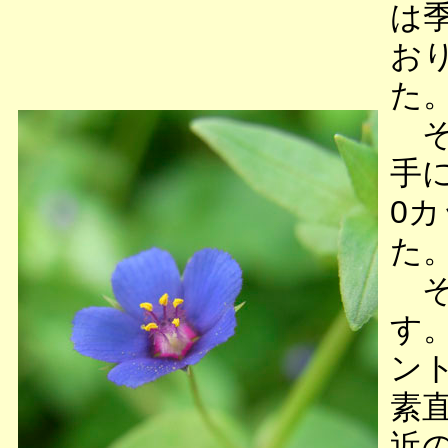
は
お
た
そ
手
0
た
そ
す
ン
素
近