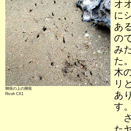
オ
に
あ
の
み
た
木
リ
脚痕の上の脚痕
あ
Ricoh CX1
す
さ
た