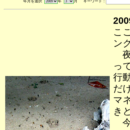
年月を選択
年
月 キーワード：
200
こ
ン
夜
っ
行
だ
マ
き
今