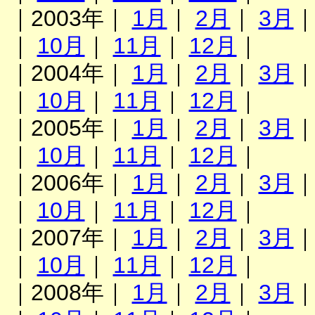
｜2003年｜
1月
｜
2月
｜
3月
｜
10月
｜
11月
｜
12月
｜
｜2004年｜
1月
｜
2月
｜
3月
｜
10月
｜
11月
｜
12月
｜
｜2005年｜
1月
｜
2月
｜
3月
｜
10月
｜
11月
｜
12月
｜
｜2006年｜
1月
｜
2月
｜
3月
｜
10月
｜
11月
｜
12月
｜
｜2007年｜
1月
｜
2月
｜
3月
｜
10月
｜
11月
｜
12月
｜
｜2008年｜
1月
｜
2月
｜
3月