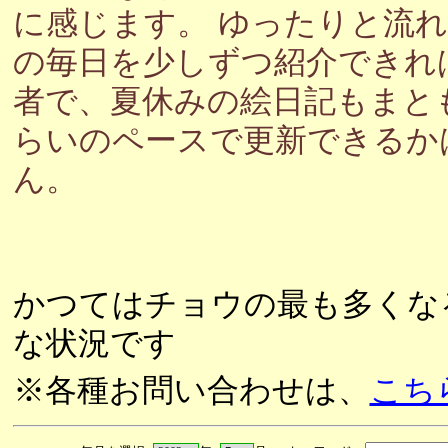
に感じます。 ゆったりと流
の毎日を少しずつ紹介できれ
者で、夏休みの絵日記もまと
らいのペースで更新できるか
ん。
かつてはチョウの最も多くな
な状況です
※各種お問い合わせは、
こち