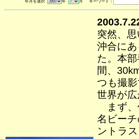
年月を選択
年
月 キーワード：
2003.7.2
突然、思
沖合にあ
た。本部
間、30
つも撮影
世界が広
まず、
名ビーチ
ントラス