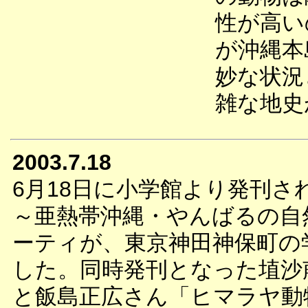
性が高い
が沖縄本
妙な状況
雑な地史
2003.7.18
6月18日に小学館より発刊さ
～亜熱帯沖縄・やんばるの自
ーティが、東京神田神保町の
した。同時発刊となった埴沙
と飯島正広さん「ヒマラヤ動