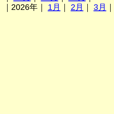
｜2026年｜
1月
｜
2月
｜
3月