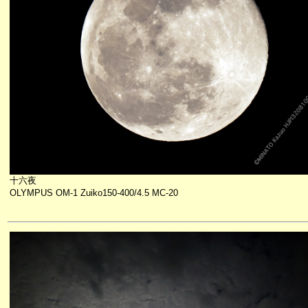
十六夜
OLYMPUS OM-1 Zuiko150-400/4.5 MC-20