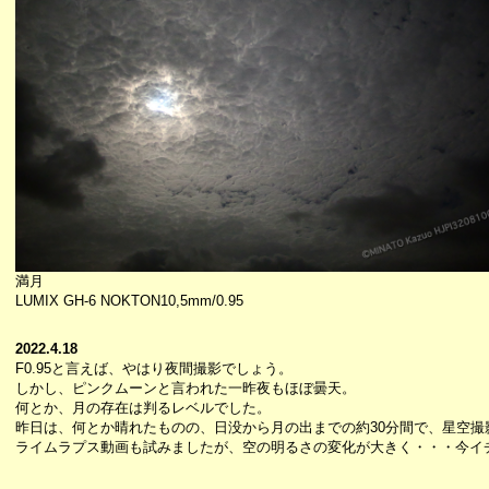
満月
LUMIX GH-6 NOKTON10,5mm/0.95
2022.4.18
F0.95と言えば、やはり夜間撮影でしょう。
しかし、ピンクムーンと言われた一昨夜もほぼ曇天。
何とか、月の存在は判るレベルでした。
昨日は、何とか晴れたものの、日没から月の出までの約30分間で、星空撮
ライムラプス動画も試みましたが、空の明るさの変化が大きく・・・今イ