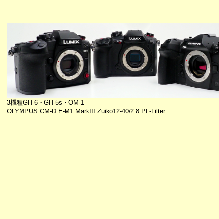
3機種GH-6・GH-5s・OM-1
OLYMPUS OM-D E-M1 MarkIII Zuiko12-40/2.8 PL-Filter