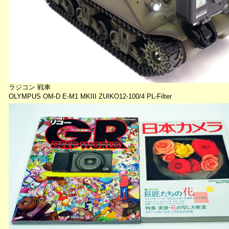
ラジコン 戦車
OLYMPUS OM-D E-M1 MKIII ZUIKO12-100/4 PL-Filter