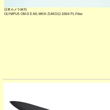
日本カメラ休刊
OLYMPUS OM-D E-M1 MKIII ZUIKO12-100/4 PL-Filter