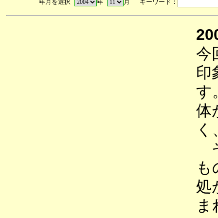
年月を選択
年
月 キーワード：
20
今
印
す
体
く
そ
も
処
ま