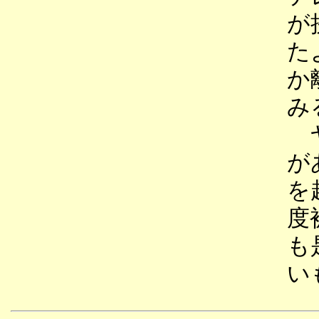
が
た
か
み
ヤ
が
を
度
も
い