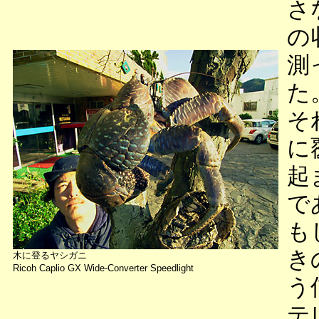
さ
の
測
た
そ
に
起
で
も
き
木に登るヤシガニ
Ricoh Caplio GX Wide-Converter Speedlight
う
テ