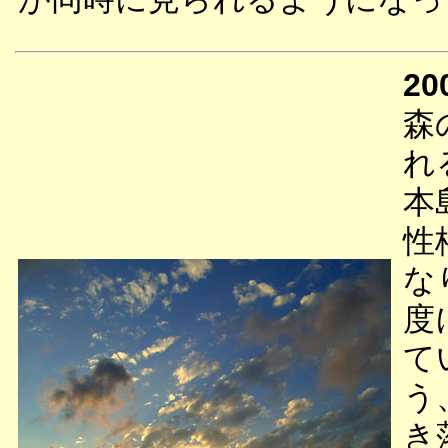
20
森
れ
本
性
な
度
て
う
き