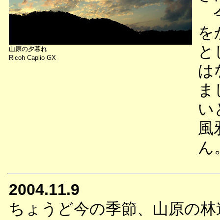
今
を
と
山原の夕暮れ
Ricoh Caplio GX
は
ま
い
風
ん
2004.11.9
ちょうど今の季節、山原の林