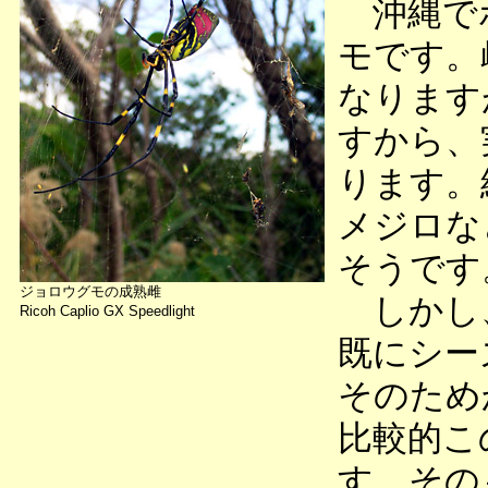
沖縄でポ
モです。
なります
すから、
ります。
メジロな
そうです
ジョロウグモの成熟雌
しかし
Ricoh Caplio GX Speedlight
既にシー
そのため
比較的こ
す。その