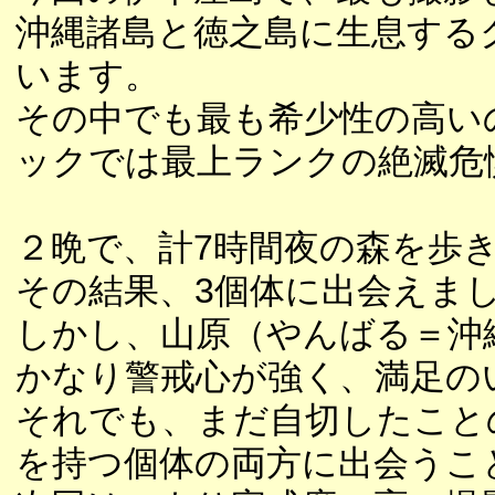
沖縄諸島と徳之島に生息する
います。
その中でも最も希少性の高い
ックでは最上ランクの絶滅危惧
２晩で、計7時間夜の森を歩
その結果、3個体に出会えま
しかし、山原（やんばる＝沖
かなり警戒心が強く、満足の
それでも、まだ自切したこと
を持つ個体の両方に出会うこ