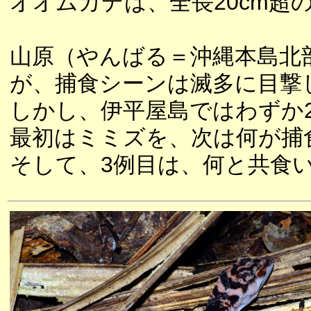
オオムカデは、全長20cm超
山原（やんばる＝沖縄本島北
が、捕食シーンは滅多に目撃
しかし、伊平屋島ではわずか
最初はミミズを、次は何が捕
そして、3例目は、何と共食