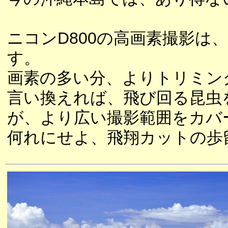
ニコンD800の高画素撮影
す。
画素の多い分、よりトリミン
言い換えれば、飛び回る昆虫
が、より広い撮影範囲をカバ
何れにせよ、飛翔カットの歩