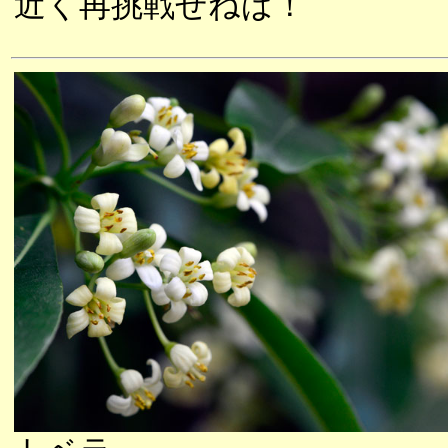
近く再挑戦せねば！