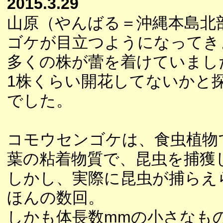
2015.3.29
山原（やんばる＝沖縄本島北
ゴケが目立つようになってき
多くの株が蕾を着けていまし
1株くらい開花してないかと
でした。
コモウセンゴケは、食虫植物
葉の粘着物質で、昆虫を捕獲
しかし、実際に昆虫が捕らえ
ほんの数回。
しかも体長数mmの小さなも