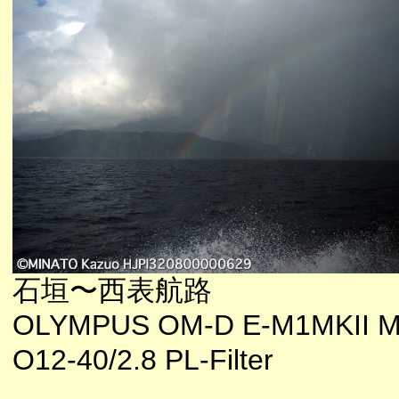
石垣〜西表航路
OLYMPUS OM-D E-M1MKII M
O12-40/2.8 PL-Filter