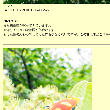
イジュ
Lumix GH5s ZUIKO100-400/5-6.3
2021.5.30
また梅雨空が戻ってきていますね。
やはりイジュの花は雨が似合います。
もう花期の終わってしまった株も少なくないですが、この株は未だこれか