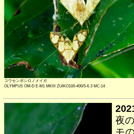
コウセンポシロノメイガ
OLYMPUS OM-D E-M1 MKIII ZUIKO100-400/5-6.3 MC-14
202
夜
モ