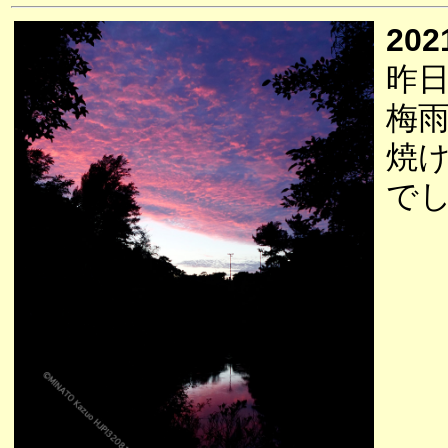
202
昨
梅
焼
で