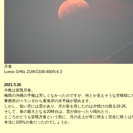
月食
Lumix GH5s ZUIKO100-400/5-6.3
2021.5.26
今晩は皆既月食。
梅雨の沖縄の予報は芳しくなかったのですが、何とか見えそうな空模様に
事務所のベランダから東海岸の水平線が望めます。
しかし、低い空には雲があり、月が姿を現したのは夕焼けの残る19:26。
そして、食の最大となる20時台は、雲が掛かったり晴れたり。
ところがどうも皆既月食という割に、月の左上が常に明るく完全に暗くは
本当に100%の食だったのでしょうか。