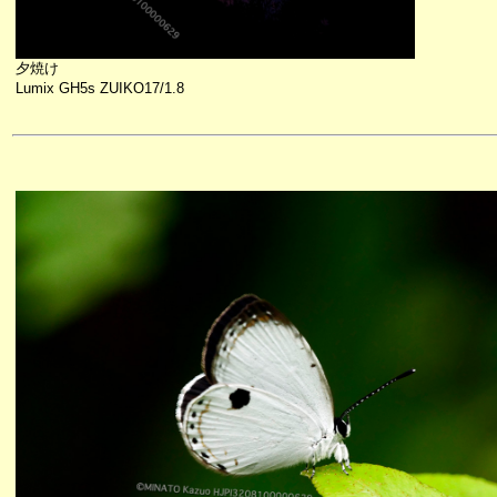
夕焼け
Lumix GH5s ZUIKO17/1.8