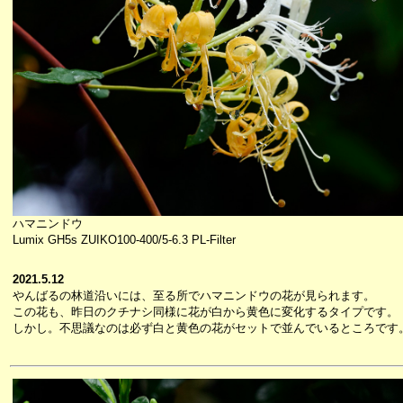
ハマニンドウ
Lumix GH5s ZUIKO100-400/5-6.3 PL-Filter
2021.5.12
やんばるの林道沿いには、至る所でハマニンドウの花が見られます。
この花も、昨日のクチナシ同様に花が白から黄色に変化するタイプです。
しかし。不思議なのは必ず白と黄色の花がセットで並んでいるところです