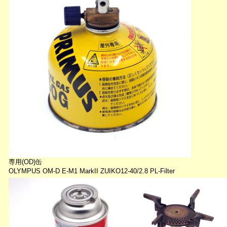
専用(OD)缶
OLYMPUS OM-D E-M1 MarkII ZUIKO12-40/2.8 PL-Filter