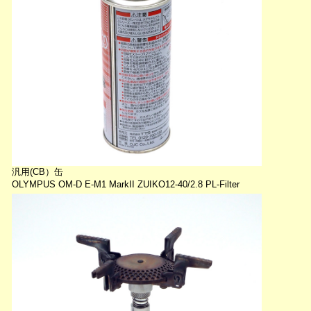
汎用(CB）缶
OLYMPUS OM-D E-M1 MarkII ZUIKO12-40/2.8 PL-Filter