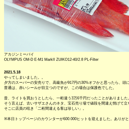
アカジンミーバイ
OLYMPUS OM-D E-M1 MarkII ZUIKO12-40/2.8 PL-Filter
2021.5.18
やってしまいました。。
夕方のスーパーの安売りで、高級魚が917円の30%オフかと思ったら、頭
普通は、赤いシールが目立つのですが、この場合は保護色でした。
昔、ライトを買おうとしたら、一桁違う3万6千円だったことがありました
そう言えば、古いサザエさんのネタ、宝石売り場で値段を間違え悄げて立
そこに店員の呟き「二桁間違える客は珍しい」。
※本日トップページのカウンターが600.000ヒットを迎えました。ありが