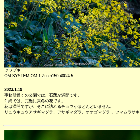
ツワブキ
OM SYSTEM OM-1 Zuiko150-400/4.5
2023.1.19
事務所近くの公園では、石蕗が満開です。
沖縄では、完璧に真冬の花です。
花は満開ですが、そこに訪れるチョウがほとんどいません。
リュウキュウアサギマダラ、アサギマダラ、オオゴマダラ 、ツマムラサキ