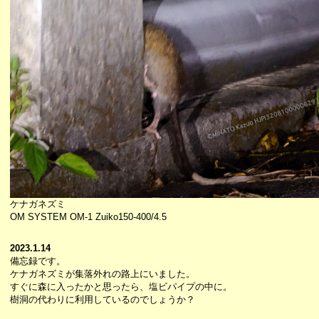
ケナガネズミ
OM SYSTEM OM-1 Zuiko150-400/4.5
2023.1.14
備忘録です。
ケナガネズミが集落外れの路上にいました。
すぐに森に入ったかと思ったら、塩ビパイプの中に。
樹洞の代わりに利用しているのでしょうか？