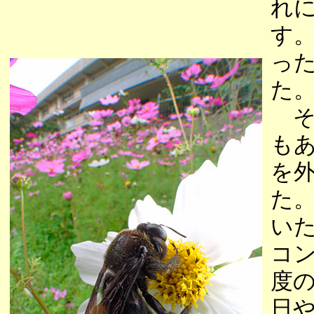
れ
す
っ
た
そ
も
を
た
い
コ
度
日