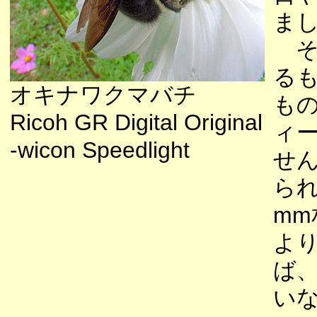
ま
そ
る
オキナワクマバチ
も
Ricoh GR Digital Original
ィ
-wicon Speedlight
せ
られ
mm
よ
ば
い