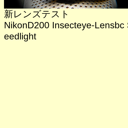
新レンズテスト
NikonD200 Insecteye-Lensbc
eedlight