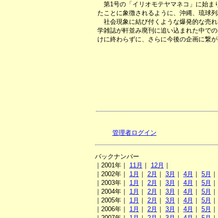
第1号の「イリオモテヤマネコ」に始まり
たことに象徴されるように、沖縄、琉球列
社会現象に結び付くような爆発的な売れ
学雑誌が軒並み廃刊に追い込まれた中での
けに終わらずに、さらに今後の企画に繋が
管理者ログイン
バックナンバー
｜2001年｜
11月
｜
12月
｜
｜2002年｜
1月
｜
2月
｜
3月
｜
4月
｜
5月
｜2003年｜
1月
｜
2月
｜
3月
｜
4月
｜
5月
｜2004年｜
1月
｜
2月
｜
3月
｜
4月
｜
5月
｜2005年｜
1月
｜
2月
｜
3月
｜
4月
｜
5月
｜2006年｜
1月
｜
2月
｜
3月
｜
4月
｜
5月
｜2007年｜
1月
｜
2月
｜
3月
｜
4月
｜
5月