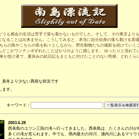
、どうも都会の生活は苦手で落ち着かないものでした。そして、その東京より
になることは出来ません。こうしてみると、本当に自分自身の落ち着ける居
あちらの島やこちらの島を転々としながら、野生動物たちの撮影を続けていく
もどこかワンテンポずれたことばかりのように感じます。 ゆったりと流れて
元来が怠け者で、夏休みの絵日記もまともに付けたことのない性格、どれくら
、真冬より少ない異様な状況です
します。
月 キーワード：
2003.6.28
西表島のユツン三段の滝へ行ってきました。西表島は、たくさんの川が
多くの滝が見られます。中でも、県内最大の河川、浦内川にあるマリウ