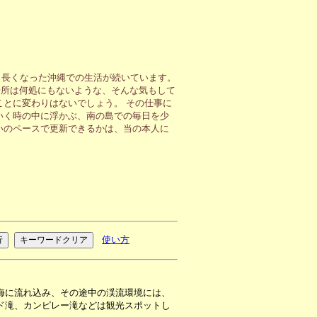
も長くなった沖縄での生活が続いています。
場所は何処にもないような、そんな気もして
ことに変わりはないでしょう。 その仕事に
いく時の中に浮かぶ、南の島での毎日を少
いのペースで更新できるかは、当の本人に
使い方
海に流れ込み、その途中の渓流環境には、
ド滝、カンピレー滝などは観光スポットし