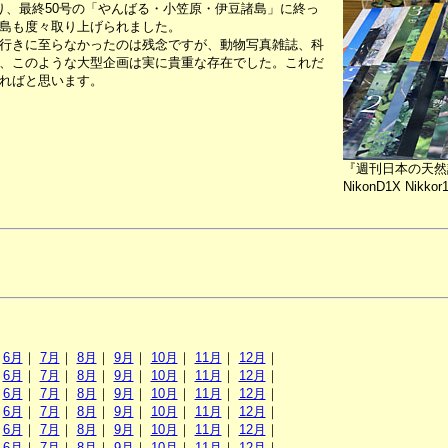
、最終50号の「やんばる・小笠原・伊豆諸島」に終っ
島も度々取り上げられました。
行きに至らなかったのは残念ですが、動物写真雑誌、科
、このような大型企画は実に貴重な存在でした。これだ
ればと思います。
『週刊日本の天然
NikonD1X Nikkor1
｜
6月
｜
7月
｜
8月
｜
9月
｜
10月
｜
11月
｜
12月
｜
｜
6月
｜
7月
｜
8月
｜
9月
｜
10月
｜
11月
｜
12月
｜
｜
6月
｜
7月
｜
8月
｜
9月
｜
10月
｜
11月
｜
12月
｜
｜
6月
｜
7月
｜
8月
｜
9月
｜
10月
｜
11月
｜
12月
｜
｜
6月
｜
7月
｜
8月
｜
9月
｜
10月
｜
11月
｜
12月
｜
｜
6月
｜
7月
｜
8月
｜
9月
｜
10月
｜
11月
｜
12月
｜