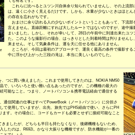
ても有名です。
これらに比べるとユツン川自体余り知られていませんし、その上流部
は、遠くに小さく見えるだけです。しかも、水量が少ないときはほとん
の存在を忘れがちです。
おまけに余り訪れる人の少ないポイントということもあって、下流部
言えません。直線距離にすれば大したルートではないのですが、途中撮
まいました。しかし、それが幸いして、28日の午前中に到達出来たユツ
た。このような撮影行の場合、はっきりとした到着時間は判りませんし
来ません。そして気象条件は、運を天に任せる他にありません。
ところが、今回は最初のアプローチで、運良く最高の条件で撮影する
r
中に浮かび上がった三段の滝は、本当に美しいものでした。
、つに買い換えました。これまで使用してきたのは、NOKIA NM50
ロ液晶で、いろいろと使い難い点もあったのですが、この機種の最大の
続可能なこと。つまり、ノートパソコン＆携帯電話経由で通信する
信関連の仕事はすべてPowerBook（ノートパソコン）に分担さ
して使用していますが、出先、旅先ではPHS経由で使い、さらにPH
ります。その場合に、コードもカードも必要とせずに接続可能なこと
てきましたが、どちらも半日も持たなくなり、後継機種もないため、
したのは、R692i。かなり大振りな機種ですが、防水機能が一番の
ことでしょう。