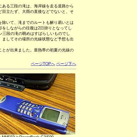
にある三段の滝は、海岸線を走る道路から
ど目立たず、大雨の直後などでないと、そ
を除いて、滝までのルートも解り易いとは
影をしながらの往復は2日掛りとなってし
ン三段の滝の眺めはすばらしいものでし
、ましてその場所の光線状態など予想も出
ことが出来ました。亜熱帯の初夏の光線の
ページTOPへ
ページ下へ