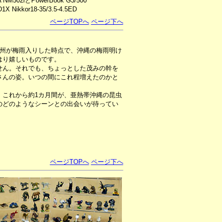
 NM502iとPowerBook G3/500
D1X Nikkor18-35/3.5-4.5ED
ページTOPへ
ページ下へ
本州が梅雨入りした時点で、沖縄の梅雨明け
はり嬉しいものです。
ん。それでも、ちょっとした茂みの幹を
さんの姿。いつの間にこれ程増えたのかと
これから約1カ月間が、亜熱帯沖縄の昆虫
のどのようなシーンとの出会いが待ってい
ページTOPへ
ページ下へ