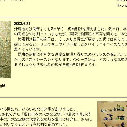
NOKIA
Nikon
2003.6.21
沖縄地方は例年よりも2日早く、梅雨明けを迎えました。数日前、
の間近なのは判っていましたが、実際に梅雨明け宣言を聞くと、や
梅雨明け初日の今日は、くっきりと青空が広がった訳ではありませ
探してみると、リュウキュウアブラゼミとクロイワニイニイのたく
驚くくらいです。
昆虫の活動に不可欠な適度な気温と湿り気のバランスの保たれた、
たちのベストシーズンとなります。今シーズンは、どのような昆虫
るでしょうか？楽しみの広がる梅雨明け初日です。
ght
いる間にも、いろいろな出来事がありました。
されてきた『週刊日本の天然記念物』の最終50号が発
本の天然記念物の代表的な種類を週刊で紹介し、さらに
が付いてくるという意欲的な企画でした。