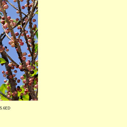
-5.6ED
。