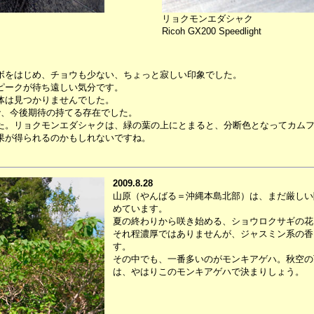
リョクモンエダシャク
Ricoh GX200 Speedlight
ボをはじめ、チョウも少ない、ちょっと寂しい印象でした。
ピークが待ち遠しい気分です。
体は見つかりませんでした。
で、今後期待の持てる存在でした。
た。リョクモンエダシャクは、緑の葉の上にとまると、分断色となってカム
果が得られるのかもしれないですね。
2009.8.28
山原（やんばる＝沖縄本島北部）は、まだ厳しい
めています。
夏の終わりから咲き始める、ショウロクサギの花
それ程濃厚ではありませんが、ジャスミン系の香
す。
その中でも、一番多いのがモンキアゲハ。秋空の
は、やはりこのモンキアゲハで決まりしょう。