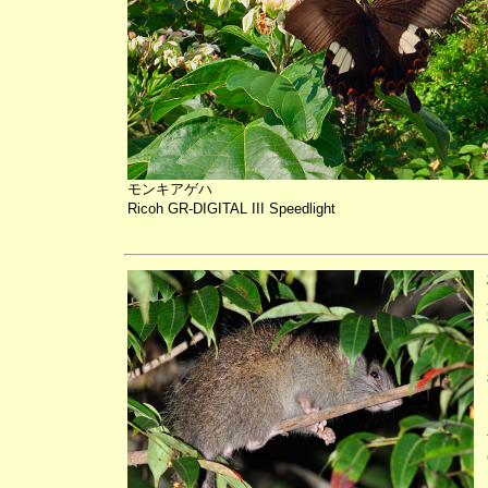
モンキアゲハ
Ricoh GR-DIGITAL III Speedlight