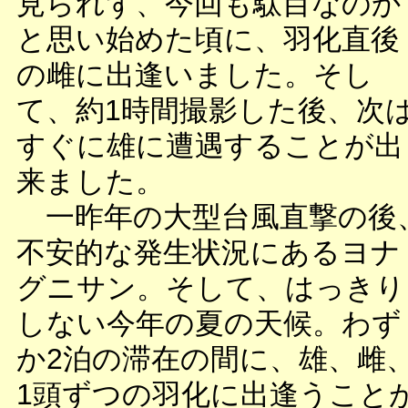
見られず、今回も駄目なのか
と思い始めた頃に、羽化直後
の雌に出逢いました。そし
て、約1時間撮影した後、次
すぐに雄に遭遇することが出
来ました。
一昨年の大型台風直撃の後
不安的な発生状況にあるヨナ
グニサン。そして、はっきり
しない今年の夏の天候。わず
か2泊の滞在の間に、雄、雌
1頭ずつの羽化に出逢うこと