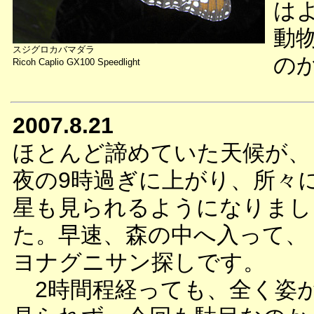
は
動
スジグロカバマダラ
の
Ricoh Caplio GX100 Speedlight
2007.8.21
ほとんど諦めていた天候が、
夜の9時過ぎに上がり、所々
星も見られるようになりまし
た。早速、森の中へ入って、
ヨナグニサン探しです。
2時間程経っても、全く姿