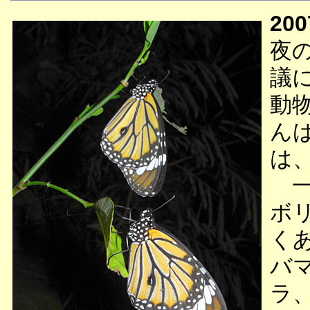
200
夜
議
動
ん
は
一
ボ
く
バ
ラ