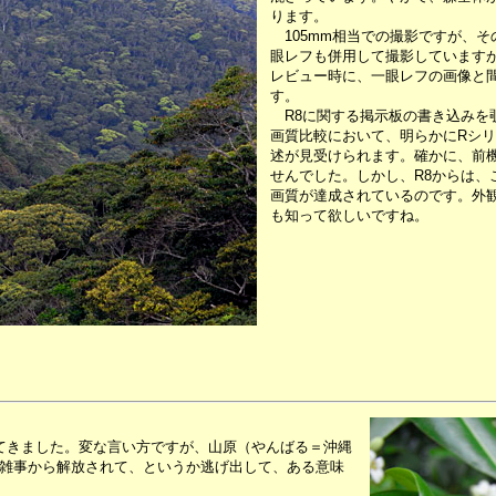
ります。
105mm相当での撮影ですが、そ
眼レフも併用して撮影しています
レビュー時に、一眼レフの画像と
す。
R8に関する掲示板の書き込みを覗いてみる
画質比較において、明らかにRシ
述が見受けられます。確かに、前機
せんでした。しかし、R8からは、
画質が達成されているのです。外
も知って欲しいですね。
てきました。変な言い方ですが、山原（やんばる＝沖縄
雑事から解放されて、というか逃げ出して、ある意味