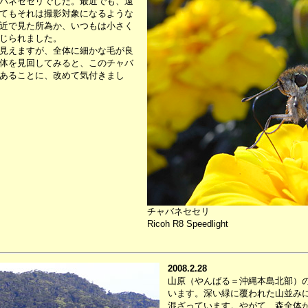
バネセセリでした。最近でも、遠
てもそれは撮影対象になるような
近で見た所為か、いつもは小さく
じられました。
見えますが、全体に細かな毛が良
体を見回してみると、このチャバ
あることに、改めて気付きまし
チャバネセセリ
Ricoh R8 Speedlight
2008.2.28
山原（やんばる＝沖縄本島北部）
います。深い緑に覆われた山並み
混ざっています。やがて、森全体