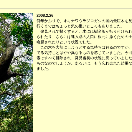
2008.2.26
何年かぶりで、オキナワウラジロガシの国内最巨木を
行くまではちょっと気の重いところもありました。
発見されて暫くすると、木には樹名版が括り付けられ
られたり、さらには進入路の入口に根元に撒くための
喚起されたりという状況でした。
この木を大切にしようとする気持ちは解るのですが、
でる気持ちとはやや異なるものを感じていました。今
素はすべて排除され、発見当初の状態に戻っていまし
ものなのでしょうか。あるいは、もう忘れ去れた結果
ました。