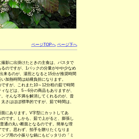
ページTOPへ
ページ下へ
に撮影に出掛けたときの主食は、パスタで
あるのですが、1パックの分量がやや少なめ
出来るのが、湯煎となると15分が推奨時間
長い加熱時間は結構負担になります。
すが、これまた10～12分程の茹で時間
ィなどは、5～6分の商品もありますが、
す。そんな不満を解消してくれるのが、昔
。太さはほぼ標準的ですが、茹で時間は、
面にあります。V字型にカットしてあ
るのです。しかも、茹で上がると、膨張し
、普通の丸い断面となるのです。簡単な理
アです。思わず、拍手を贈りたくなりま
ャンプ用の小振りな鍋にもピッタリの「ミ