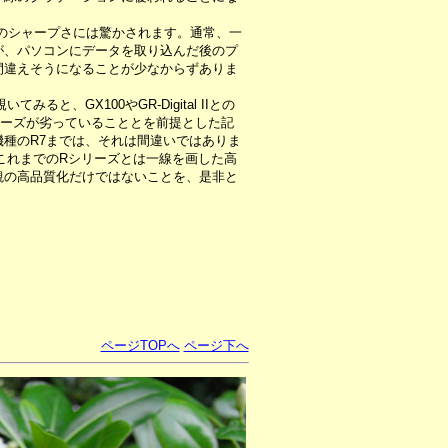
のシャープさには驚かされます。通常、一
が、パソコンにデータを取り込んだ後のプ
間違えそうになることが少なからずありま
と、GX100やGR-Digital IIとの
リーズが劣っていることとを前提とした記
種のR7までは、それは間違いではありま
これまでのRシリーズとは一線を画した高
観の高品質化だけではないことを、是非と
ページTOPへ
ページ下へ