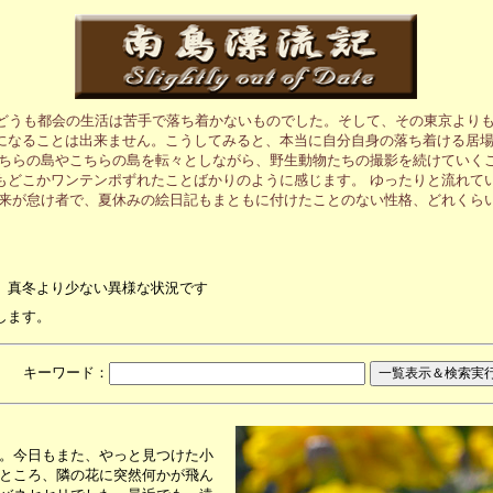
、どうも都会の生活は苦手で落ち着かないものでした。そして、その東京より
になることは出来ません。こうしてみると、本当に自分自身の落ち着ける居
あちらの島やこちらの島を転々としながら、野生動物たちの撮影を続けていく
もどこかワンテンポずれたことばかりのように感じます。 ゆったりと流れて
元来が怠け者で、夏休みの絵日記もまともに付けたことのない性格、どれくら
、真冬より少ない異様な状況です
します。
月 キーワード：
。今日もまた、やっと見つけた小
ところ、隣の花に突然何かが飛ん