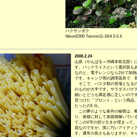
ハクサンボク
NikonD300 Tamron11-18/4.5-5.6
2008.2.24
山原（やんばる＝沖縄本島北部）
す。パックライスという選択肢も
なのと、電子レンジなら2分で加熱
です。キャンプ用の調理器具で、
そこで、パスタ類の登場となるので
のものが大半です。サラダスパゲテ
細いとどうも満足感に乏しいので
見つけた「プロント」という商品
たったの5 分。
この夢のような条件の秘密は、断
り、体積に対して表面積稼いでい
てこのV字の切り欠きが埋まって
屈なのですが、実に巧いアイディ
す。通常の長さもありますが、キ