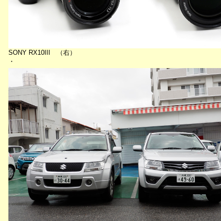
SONY RX10III （右）
・