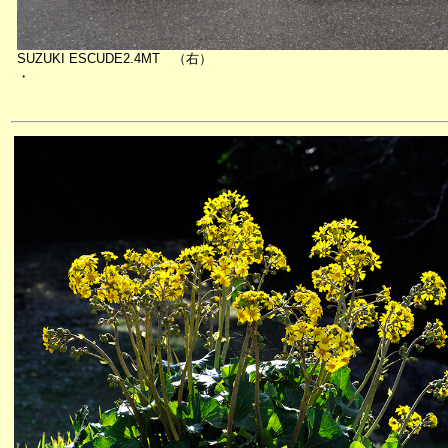
SUZUKI ESCUDE2.4MT （右）
・