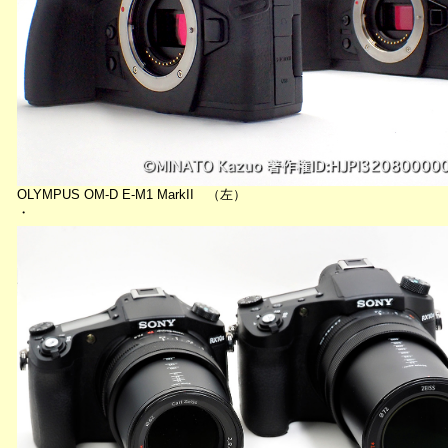
OLYMPUS OM-D E-M1 MarkII （左）
・