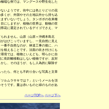
の極端な例では、マングースや野生化した
ないようです。街中には色とりどりの花
の多くが、外国やその土地以外から持ち込
はまずいないでしょう。タンポポの在来種
き目にしますが、植物の世界は、動物の世
縄県花に選定されているデイゴでさえ、マ
られません。山原（山原＝沖縄本島北
類がはびこっていますし、一見自然に見え
。一番不自然なのが、林道工事の後に、ハ
種を植えることです。法面の吹き付けにも
な環境では、植物といえども、明らかに自
間に長距離移動はしない植物ですが、反対
しかし、そのほうが、もし人為的に駆除す
。
ったら、何とも不釣り合いな写真と文章
「ツルムラサキでは？」というメールを頂
いそうです。蔓は赤いものと緑のものがあ
ページTOPへ
ページ下へ