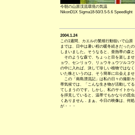
今朝の山原渓流環境の気温
NikonD1X Sigma18-50/3.5-5.6 Speedlight
2004.1.24
この1週間、カエルの繁殖行動狙いで山原
までは、日中は暑い程の暖冬続きだったの
しまいました。そうなると、亜熱帯の森と
そのような森で、ちょっと目を楽しませ
ョウ、センリョウ、リュウキュウツルコウ
の中に入れば、決して珍しい植物ではなく
いた株というのは、そう簡単に出会えませ
この「南島漂流記」は私の日々の撮影カ
帯気候では、「こんな生き物が活動してる
てしまうのです。しかし、私のサイトから
を拝見していると、温帯でもかなりの昆虫
くありません．まぁ、今日の映像は、何処
が・・・