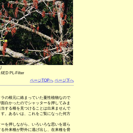
リ
6ED PL-Filter
ページTOPへ
ページ下へ
クラの根元に絡まっていた蔓性植物なので
が面白かったのでシャッターを押してみま
該当する種を見つけることは出来ませんで
ます。あるいは、これをご覧になった何方
ーを押しながら、いろいろな思いを巡ら
する外来種が野外に逃げ出し、在来種を脅