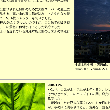
、強い北風も治まって、久しぶりに穏やかな気分
は依頼された撮影のために大型スーパーの屋上に
見える小高い山の裏に陽が沈み、ささやかな夕焼
て、5、6枚シャッターを切りました。
程の夕焼けでもないのですが、ここ数年の暖冬続
、この景色に何処かほっとした気分でした。
よりも遅れている沖縄本島北部のカエルの繁殖行
沖縄本島中部・西原町の夕暮
NikonD1X Sigma18-50/3.
2004.1.26
やはり、天気がよく気温が上昇すると、レ
そのひとつが、このクワズイモの葉。逆光
象でした。
普段は、ただ巨大な葉くらいにしか目に映
が、冬の陽に照らされると、意外な一面も