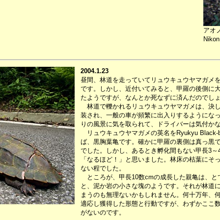
アオ
Nikon
2004.1.23
昼間、林道を走っていてリュウキュウヤマガメ
です。しかし、近付いてみると、甲羅の後側に
たようですが、なんとか死なずに済んだのでし
林道で轢かれるリュウキュウヤマガメは、決し
装され、一般の車が頻繁に出入りするようにな
りの風景に気を取られて、ドライバーは気付か
リュウキュウヤマガメの英名をRyukyu Black-bre
ば、黒胸葉亀です。確かに甲羅の裏側は真っ黒
でした。しかし、あるとき孵化間もない甲長3～
「なるほど！」と思いました。林床の枯葉にそ
ない程でした。
ところが、甲長10数cmの成長した親亀は、と
と、泥か岩の小さな塊のようです。それが林道
まうのも無理ないかもしれません。何十万年、
適応し獲得した形態と行動ですが、わずかここ
がないのです。