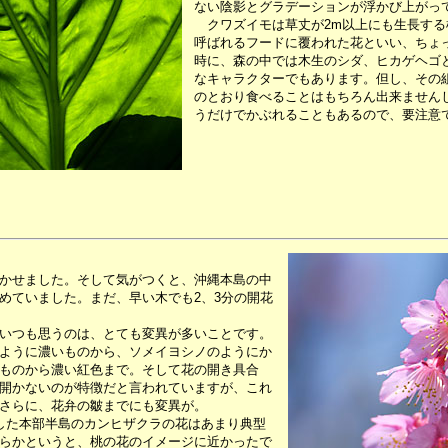
ない陰影とグラデーションが浮かび上がっ
クワズイモは草丈が2m以上にも生長する
呼ばれるフードに覆われた花といい、ちょ
時に、森の中では木生のシダ、ヒカゲヘゴ
なキャラクターでもあります。但し、その
のとおり食べることはもちろん出来ません
うだけでかぶれることもあるので、要注意
かせました。そして気がつくと、沖縄本島の中
めていました。まだ、早い木でも2、3分の開花
いつも思うのは、とても変異が多いことです。
ように濃いものから、ソメイヨシノのようにか
ものから濃い紅色まで。そして花の開き具合
開かないのが特徴だと言われていますが、これ
さらに、花弁の皺までにも変異が。
した本部半島のカンヒザクラの花はあまり典型
らかというと、桃の花のイメージに近かったで