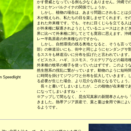
かす脅威となっている例も少なくありません。沖縄で
ネコとヤンバルクイナの関係でしょうか。
しかし、植物の場合は、あまり問題にされることは少
木が植えられ、私たちの目を楽しませてくれます。そ
まれた外来種です。でも、それに目くじらを立てる人
が外来種に駆逐されようとしているニュースはときど
界に比べて外来種に対してとても寛容に思えます。沖
レー半島原産の外来種なのですから。
しかし、自然環境の残る奥地となると、そうも言って
部）の林道沿いにも、街中と同じようにセンダングサ
るススキも林道沿いに分布を拡げたと言われています
イビスカス、ハギ、コスモス、ウエデリアなどの栽培
外来種の牧草の種子を使っていたはずです。このよう
然生態系の撹乱に繋がっています。動物のように短時
に時間を掛けてジワジワと分布を拡大していきます。
 Speedlight
る必要が生じた場合、より厄介な存在となるでしょう
長々と書いてしまいましたが、この植物が在来種であ
になってしまいますね・・・
※アップして間もなく、昆虫写真家の新開孝さんから
きました。熱帯アジア原産で、葉と蔓は食用で体によ
るようです。