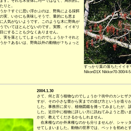
ます。それも木全体に均一ではなく、局所的に
たりと。
うか？すぐに思い浮かぶのは、野鳥による採餌
の実、いかにも美味しそうで、量的にも恵ま
に人気がないようです。このような木に野鳥が
うでいてほとんどないのです。実際、イイギリ
目にすることも少なくありません。
、実を落としてしまったのでしょうか？それと
うか？あるいは、野鳥以外の動物が？ちょっと
すっかり葉の落ちたイイギ
NikonD1X Nikkor70-300/4-5.
2004.1.30
さて、何と言う植物なのでしょうか？街中のカンヒザ
すが、その小さな蕾から実までの並び方というか造り
した。事務所に戻り、植物図鑑を捲ってみましたが、
した。近日中に植物に詳しい方に訊ねてみようと思い
かが、教えてくださるかもしれません。
在来種なのか外来種なのかも分りませんが、シャッタ
せてしまいました。動物の世界では、ペットを初めと