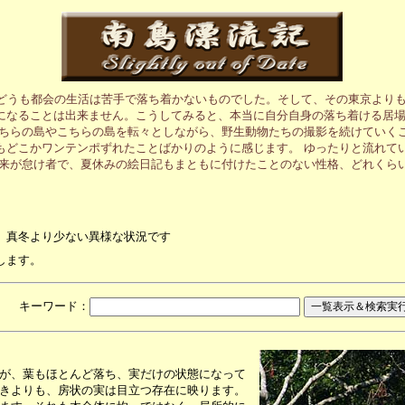
、どうも都会の生活は苦手で落ち着かないものでした。そして、その東京より
になることは出来ません。こうしてみると、本当に自分自身の落ち着ける居
あちらの島やこちらの島を転々としながら、野生動物たちの撮影を続けていく
もどこかワンテンポずれたことばかりのように感じます。 ゆったりと流れて
元来が怠け者で、夏休みの絵日記もまともに付けたことのない性格、どれくら
、真冬より少ない異様な状況です
します。
月 キーワード：
が、葉もほとんど落ち、実だけの状態になって
きよりも、房状の実は目立つ存在に映ります。