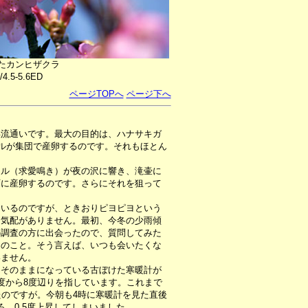
たカンヒザクラ
/4.5-5.6ED
ページTOPへ
ページ下へ
渓流通いです。最大の目的は、ハナサキガ
エルが集団で産卵するのです。それもほとん
ル（求愛鳴き）が夜の沢に響き、滝壷に
斉に産卵するのです。さらにそれを狙って
いるのですが、ときおりピヨピヨという
る気配がありません。最初、今冬の少雨傾
の調査の方に出会ったので、質問してみた
とのこと。そう言えば、いつも会いたくな
いません。
そのままになっている古ぼけた寒暖計が
度から8度辺りを指しています。これまで
たのですが。今朝も4時に寒暖計を見た直後
、0.5度上昇してしまいました