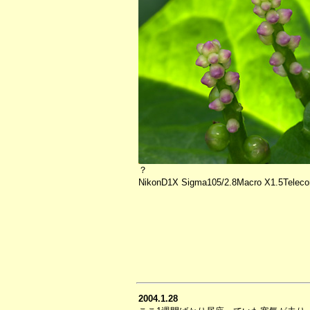
？
NikonD1X Sigma105/2.8Macro X1.5Telecon
2004.1.28