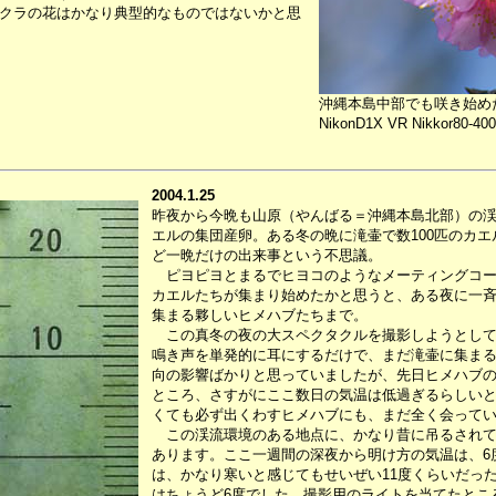
クラの花はかなり典型的なものではないかと思
沖縄本島中部でも咲き始め
NikonD1X VR Nikkor80-400
2004.1.25
昨夜から今晩も山原（やんばる＝沖縄本島北部）の
エルの集団産卵。ある冬の晩に滝壷で数100匹のカ
ど一晩だけの出来事という不思議。
ピヨピヨとまるでヒヨコのようなメーティングコー
カエルたちが集まり始めたかと思うと、ある夜に一
集まる夥しいヒメハブたちまで。
この真冬の夜の大スペクタクルを撮影しようとして
鳴き声を単発的に耳にするだけで、まだ滝壷に集ま
向の影響ばかりと思っていましたが、先日ヒメハブ
ところ、さすがにここ数日の気温は低過ぎるらしい
くても必ず出くわすヒメハブにも、まだ全く会って
この渓流環境のある地点に、かなり昔に吊るされて
あります。ここ一週間の深夜から明け方の気温は、6
は、かなり寒いと感じてもせいぜい11度くらいだっ
はちょうど6度でした。撮影用のライトを当てたところ