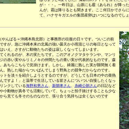
が・・・。一昨日は、山原にも霰（あられ）が降っ
んが、霜は降りるとも聞きます。ここ何日かでさら
て、ハナサキガエルの集団産卵はいつになるのでし
（やんばる＝沖縄本島北部）と事務所の往復の日々です。ついこの前
ですが、急に沖縄本来の北風の強い曇天か小雨混じりの毎日となって
はいえ、さすがに動物たちの姿は寂しくなってしまいます。
てくれるのが、木の実たちです。このアオノクマタケランや、マンリ
ジの赤い実やルリミノキの仲間たちの青い実が代表的なものです。森
、あちらこちらで見掛けます。しかし、綺麗に熟した実が隙間無く着
ん。熟した端からついばんでしまう野鳥との競争だからなのです。
ットを淡々を紹介しようとするのですが、どうしても日本の中の亜熱
んですよ！」と温帯で生活している皆さんについつい自慢したくなっ
リンクしている
海野和男さん
、
新開孝さん
、
糸崎公朗さん
の日記など
や小動物が真冬でも活動していて、ちょっと拍子抜けすることも少な
から見ても冬そのものなので、張り合う気持ちは全くないのです