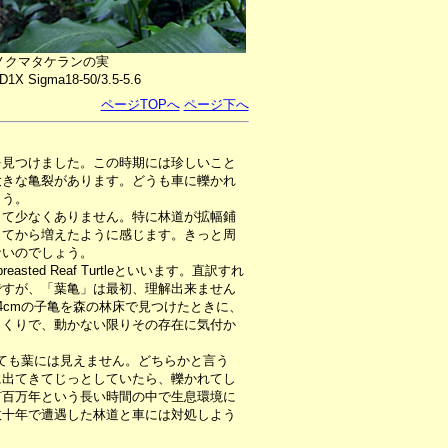
ノクマタケランの実
D1X Sigma18-50/3.5-5.6
ページTOPへ
ページ下へ
を見つけました。この時期には珍しいこと
大きな亀裂があります。どうも車に轢かれ
ょう。
て少なくありません。特に林道が拡幅鋪
ってから増えたように感じます。きっと周
ないのでしょう。
asted Reaf Turtleといいます。直訳すれ
ですが、「葉亀」は最初、理解出来ません
4cmの子亀を森の林床で見つけたときに、
っくりで、動かない限りその存在に気付か
ても葉には見えません。どちらかと言う
に出てきてじっとしていたら、轢かれてし
何百万年という長い時間の中で生息環境に
数十年で遭遇した林道と車には対処しよう