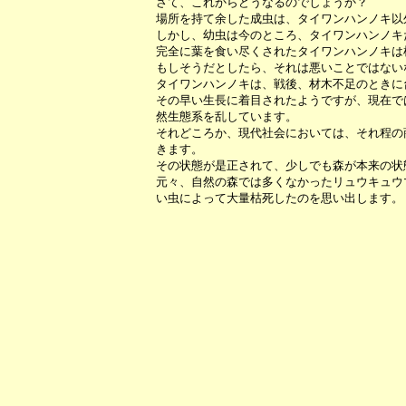
さて、これからどうなるのでしょうか？
場所を持て余した成虫は、タイワンハンノキ以
しかし、幼虫は今のところ、タイワンハンノキ
完全に葉を食い尽くされたタイワンハンノキは
もしそうだとしたら、それは悪いことではない
タイワンハンノキは、戦後、材木不足のときに
その早い生長に着目されたようですが、現在で
然生態系を乱しています。
それどころか、現代社会においては、それ程の
きます。
その状態が是正されて、少しでも森が本来の状
元々、自然の森では多くなかったリュウキュウ
い虫によって大量枯死したのを思い出します。