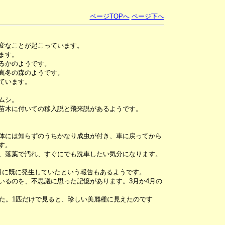
ページTOPへ
ページ下へ
変なことが起こっています。
ます。
るかのようです。
真冬の森のようです。
ています。
ムシ。
苗木に付いての移入説と飛来説があるようです。
体には知らずのうちかなり成虫が付き、車に戻ってから
す。
、落葉で汚れ、すぐにでも洗車したい気分になります。
月に既に発生していたという報告もあるようです。
いるのを、不思議に思った記憶があります。3月か4月の
した。1匹だけで見ると、珍しい美麗種に見えたのです