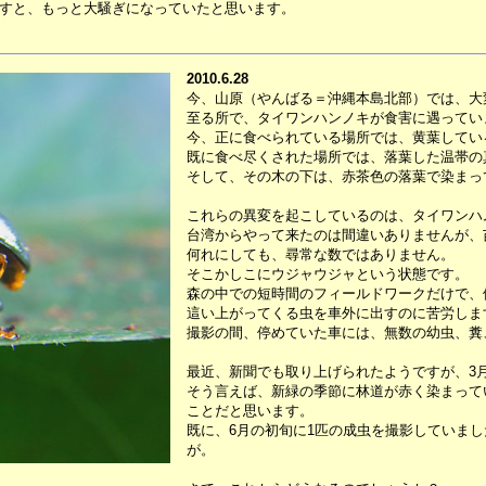
すと、もっと大騒ぎになっていたと思います。
2010.6.28
今、山原（やんばる＝沖縄本島北部）では、大
至る所で、タイワンハンノキが食害に遇ってい
今、正に食べられている場所では、黄葉してい
既に食べ尽くされた場所では、落葉した温帯の
そして、その木の下は、赤茶色の落葉で染まっ
これらの異変を起こしているのは、タイワンハ
台湾からやって来たのは間違いありませんが、
何れにしても、尋常な数ではありません。
そこかしこにウジャウジャという状態です。
森の中での短時間のフィールドワークだけで、
這い上がってくる虫を車外に出すのに苦労しま
撮影の間、停めていた車には、無数の幼虫、糞
最近、新聞でも取り上げられたようですが、3
そう言えば、新緑の季節に林道が赤く染まって
ことだと思います。
既に、6月の初旬に1匹の成虫を撮影していま
が。