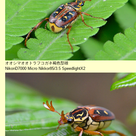
オオシマオオトラフコガネ褐色型雄
NikonD7000 Micro Nikkor85/3.5 SpeedlightX2