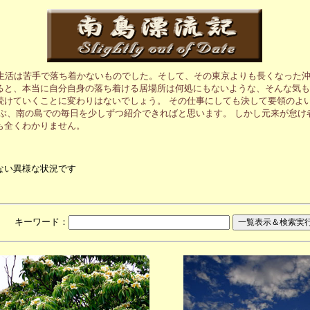
生活は苦手で落ち着かないものでした。そして、その東京よりも長くなった沖
ると、本当に自分自身の落ち着ける居場所は何処にもないような、そんな気も
続けていくことに変わりはないでしょう。 その仕事にしても決して要領のよ
ぶ、南の島での毎日を少しずつ紹介できればと思います。 しかし元来が怠け
も全くわかりません。
ない異様な状況です
月 キーワード：