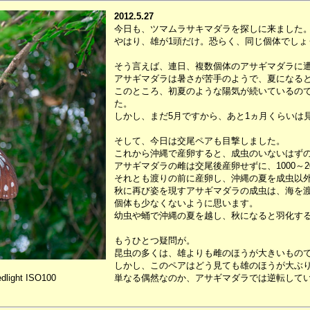
2012.5.27
今日も、ツマムラサキマダラを探しに来ました
やはり、雄が1頭だけ。恐らく、同じ個体でしょ
そう言えば、連日、複数個体のアサギマダラに
アサギマダラは暑さが苦手のようで、夏になる
このところ、初夏のような陽気が続いているの
た。
しかし、まだ5月ですから、あと1ヵ月くらいは
そして、今日は交尾ペアも目撃しました。
これから沖縄で産卵すると、成虫のいないはず
アサギマダラの雌は交尾後産卵せずに、1000～2
それとも渡りの前に産卵し、沖縄の夏を成虫以
秋に再び姿を現すアサギマダラの成虫は、海を
個体も少なくないように思います。
幼虫や蛹で沖縄の夏を越し、秋になると羽化す
もうひとつ疑問が。
昆虫の多くは、雄よりも雌のほうが大きいもの
しかし、このペアはどう見ても雄のほうが大ぶ
dlight ISO100
単なる偶然なのか、アサギマダラでは逆転して