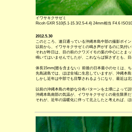
イワサキクサゼミ
Ricoh GXR S10(5.1-15.3/2.5-4.4) 24mm相当 F4.6 ISO1
2012.5.30
このところ、連日通っている沖縄本島中部の撮影ポイン
以前から、イワサキクサゼミの鳴き声がするのに気付い
それが昨日は、目の前のクワズイモの葉の中心にとまっ
鳴いてはいませんでしたが、これならば探さずとも、目
体長15mm(翅を含まない）前後の日本最小のセミは、
先島諸島では、ほぼ全域に生息していますが、沖縄本島
しかし近年は中部でも目撃されるようになり、最近は北
以前の沖縄本島の奇妙な分布パターンを土壌によって説
沖縄本島南部の気温が、イワサキクサゼミの発生限界だ
それが、近年の温暖化に伴って北上したと考えれば、ほ