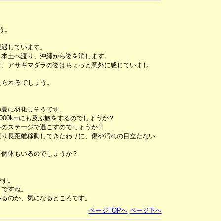
。
う。
遭遇しています。
と本土へ渡り、沖縄から姿を消します。
で、アサギマダラの姿はちょっと意外に感じていまし
見られるでしょう。
の夏に羽化しそうです。
000kmにも及ぶ旅をするのでしょうか？
外のステージで過ごすのでしょうか？
渡り長距離移動してきたわりに、傷や汚れの目立たない
る個体もいるのでしょうか？
です。
りですね。
いるのか、気になるところです。
ページTOPへ
ページ下へ