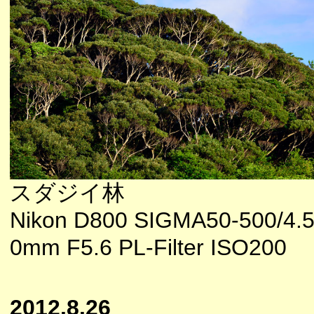
スダジイ林
Nikon D800 SIGMA50-500/4.5
0mm F5.6 PL-Filter ISO200
2012.8.26