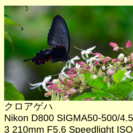
クロアゲハ
Nikon D800 SIGMA50-500/4.5
3 210mm F5.6 Speedlight IS