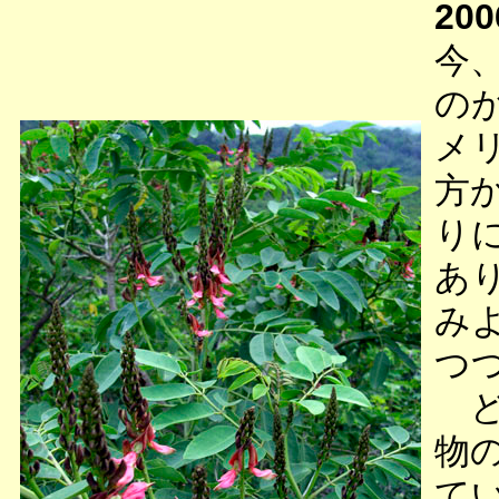
200
今
の
メ
方
り
あ
み
つ
ど
物
て