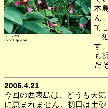
本
ん
て
「
コマツナギ
Ricoh Caplio R4
す
も
だ
2006.4.21
今回の西表島は、どうも天気
に恵まれません。初日は土砂