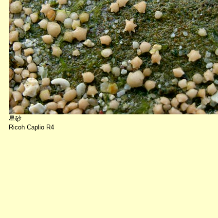
星砂
Ricoh Caplio R4