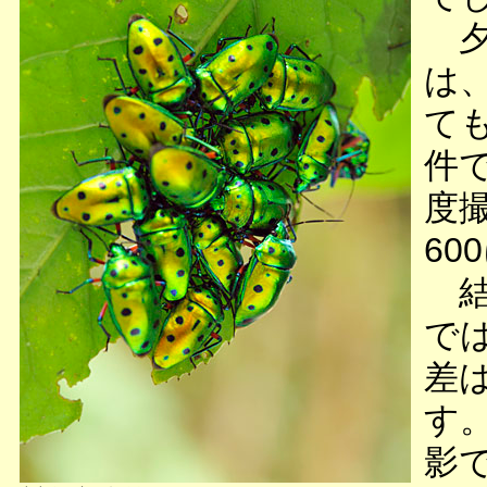
夕
は
て
件
度
6
結
では
差
す
影