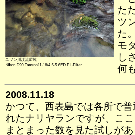
た
ツ
た
モ
し
ユツン川渓流環境
Nikon D90 Tamron11-18/4.5-5.6ED PL-Filter
何
2008.11.18
かつて、西表島では各所で普
れたナリヤランですが、ここ
まとまった数を見た試しがあ