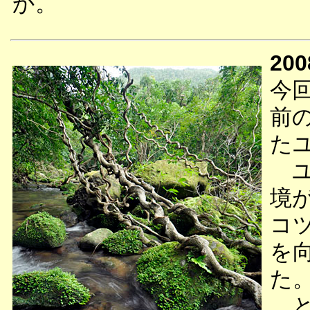
か。
200
今
前
た
ユ
境
コ
を
た
と