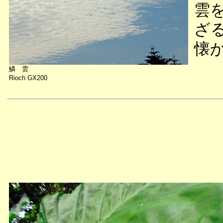
雲
ざ
懐
鱗 雲
Rioch GX200