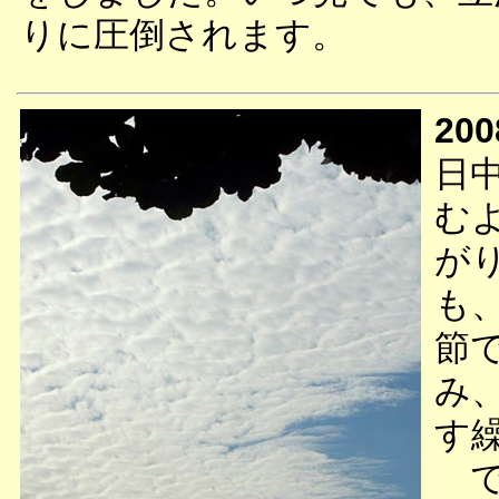
りに圧倒されます。
200
日
む
が
も
節
み
す
で