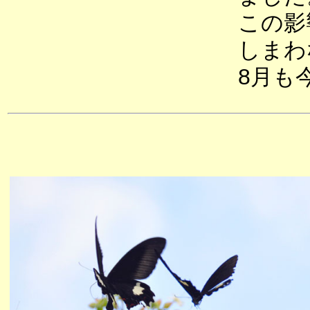
この影
しまわ
8月も