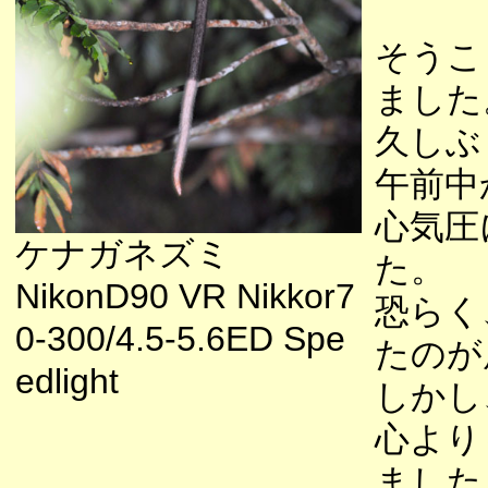
そうこ
ました
久しぶ
午前中
心気圧
ケナガネズミ
た。
NikonD90 VR Nikkor7
恐らく
0-300/4.5-5.6ED Spe
たのが
edlight
しかし
心より
ました