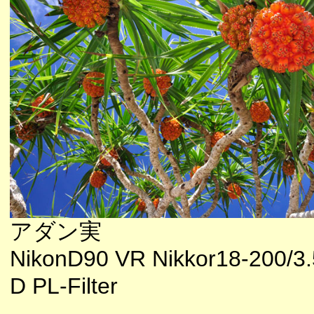
アダン実
NikonD90 VR Nikkor18-200/3.
D PL-Filter