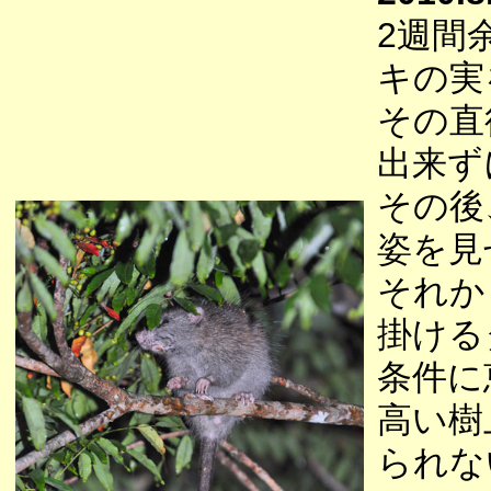
2週間
キの実
その直
出来ず
その後
姿を見
それか
掛ける
条件に
高い樹
られな